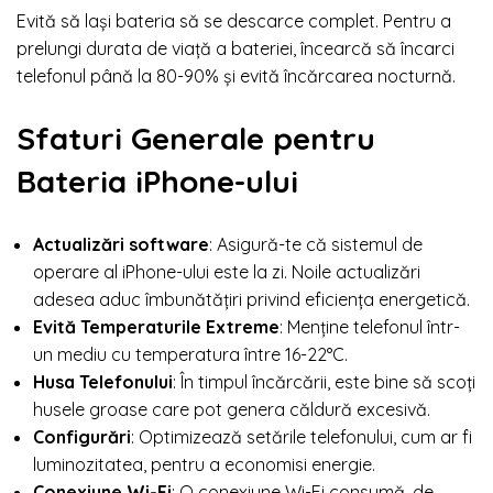
Evită să lași bateria să se descarce complet. Pentru a
prelungi durata de viață a bateriei, încearcă să încarci
telefonul până la 80-90% și evită încărcarea nocturnă.
Sfaturi Generale pentru
Bateria iPhone-ului
Actualizări software
: Asigură-te că sistemul de
operare al iPhone-ului este la zi. Noile actualizări
adesea aduc îmbunătățiri privind eficiența energetică.
Evită Temperaturile Extreme
: Menține telefonul într-
un mediu cu temperatura între 16-22°C.
Husa Telefonului
: În timpul încărcării, este bine să scoți
husele groase care pot genera căldură excesivă.
Configurări
: Optimizează setările telefonului, cum ar fi
luminozitatea, pentru a economisi energie.
Conexiune Wi-Fi
: O conexiune Wi-Fi consumă, de