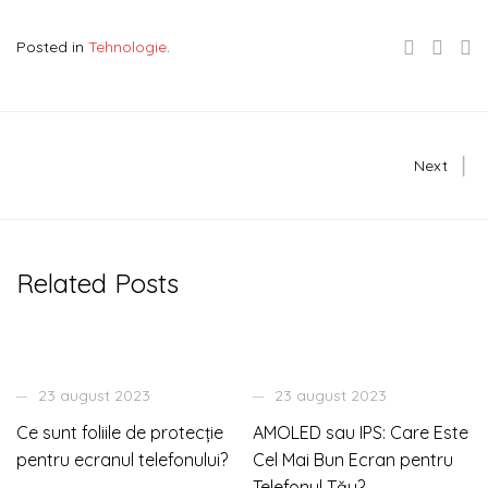
Posted in
Tehnologie
.
Next
Related Posts
23 august 2023
23 august 2023
Ce sunt foliile de protecție
AMOLED sau IPS: Care Este
pentru ecranul telefonului?
Cel Mai Bun Ecran pentru
Telefonul Tău?