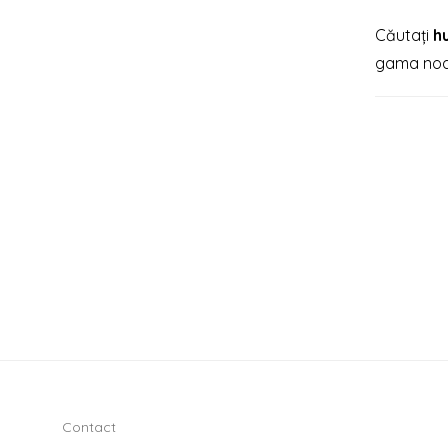
Căutați
h
gama noast
Contact