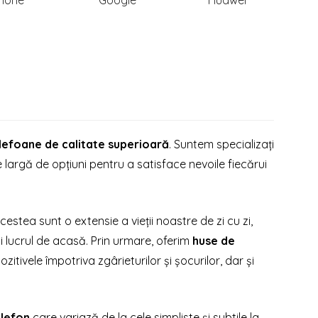
Phone
Google
Huawei
lefoane de calitate superioară
. Suntem specializați
largă de opțiuni pentru a satisface nevoile fiecărui
stea sunt o extensie a vieții noastre de zi cu zi,
i lucrul de acasă. Prin urmare, oferim
huse de
tivele împotriva zgârieturilor și șocurilor, dar și
elefon
care variază de la cele simpliste și subtile la