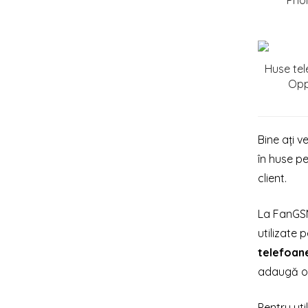
Pho
Huse te
Op
Bine ați v
în huse pe
client.
La FanGSM,
utilizate 
telefoan
adaugă o 
Pentru uti