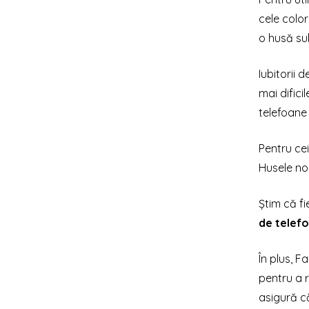
cele color
o husă su
Iubitorii
mai difici
telefoane 
Pentru cei
Husele noa
Știm că fi
de telef
În plus, F
pentru a r
asigură că