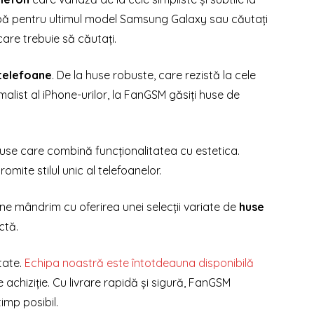
 apă pentru ultimul model Samsung Galaxy sau căutați
are trebuie să căutați.
telefoane
. De la huse robuste, care rezistă la cele
malist al iPhone-urilor, la FanGSM găsiți huse de
huse care combină funcționalitatea cu estetica.
ite stilul unic al telefoanelor.
, ne mândrim cu oferirea unei selecții variate de
huse
ctă.
tate.
Echipa noastră este întotdeauna disponibilă
 achiziție. Cu livrare rapidă și sigură, FanGSM
imp posibil.