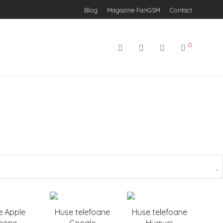
Blog
Magazine FanGSM
Contact
0
e Apple
Huse telefoane
Huse telefoane