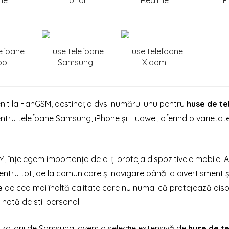
ne
Honor
Realme
i
lefoane
Huse telefoane
Huse telefoane
po
Samsung
Xiaomi
enit la FanGSM, destinația dvs. numărul unu pentru
huse de te
ntru telefoane Samsung, iPhone și Huawei, oferind o varietate 
 înțelegem importanța de a-ți proteja dispozitivele mobile. Ace
pentru tot, de la comunicare și navigare până la divertisment ș
e
de cea mai înaltă calitate care nu numai că protejează dispozi
notă de stil personal.
lizatorii de Samsung, avem o selecție extensivă de
huse de t