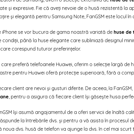
ate și expresive. Fie că aveți nevoie de o husă rezistentă la
bțire și elegantă pentru Samsung Note, FanGSM este locul în c
 de iPhone se vor bucura de gama noastră variată de
huse de 
le condiții, până la huse elegante care subliniază designul mini
care corespund tuturor preferințelor.
 care preferă telefoanele Huawei, oferim o selecție largă de 
stre pentru Huawei oferă protecție superioară, fără a comprom
ecare client are nevoi și gusturi diferite. De aceea, la FanGSM
oane
, pentru a asigura că fiecare client își găsește husa perfe
anGSM își asumă angajamentul de a oferi servicii de înaltă cali
ăspunde la întrebările dvs. și pentru a vă asista în procesul de
 noua dvs. husă de telefon va ajunge la dvs. în cel mai scurt t