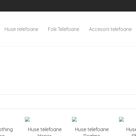
Huse telefoane
Folii Telefoane
Accesorii telefoane
othing
Huse telefoane
Huse telefoane
Hus