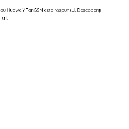
sau Huawei? FanGSM este răspunsul. Descoperiți
til.