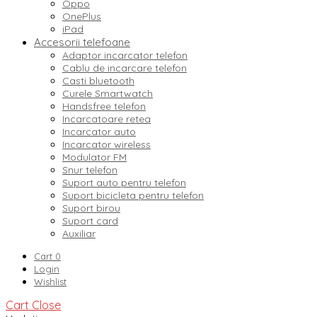
Oppo
OnePlus
iPad
Accesorii telefoane
Adaptor incarcator telefon
Cablu de incarcare telefon
Casti bluetooth
Curele Smartwatch
Handsfree telefon
Incarcatoare retea
Incarcator auto
Incarcator wireless
Modulator FM
Snur telefon
Suport auto pentru telefon
Suport bicicleta pentru telefon
Suport birou
Suport card
Auxiliar
Cart
0
Login
Wishlist
Cart
Close