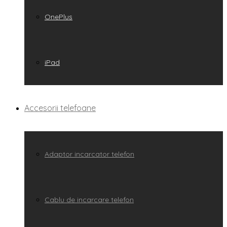
OnePlus
iPad
Accesorii telefoane
Adaptor incarcator telefon
Cablu de incarcare telefon