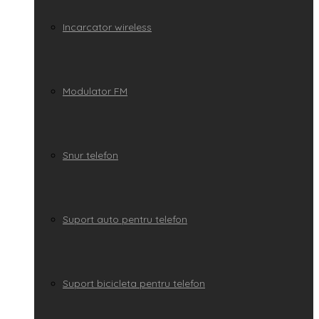
Incarcator wireless
Modulator FM
Snur telefon
Suport auto pentru telefon
Suport bicicleta pentru telefon