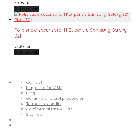
39.99
lei
Add to cart
Folie sticla securizata, 111D, pentru Samsung Galaxy
S21
24.99
lei
Add to cart
Contact
Magazine FanGSM
Blog
Garantie si returul produselor
Termeni si conditii
Confidentialitate – GDPR
Sitemap