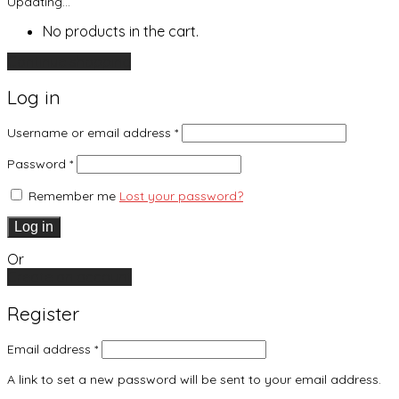
Updating…
No products in the cart.
Continue shopping
Log in
Username or email address
*
Password
*
Remember me
Lost your password?
Log in
Or
Create an account
Register
Email address
*
A link to set a new password will be sent to your email address.