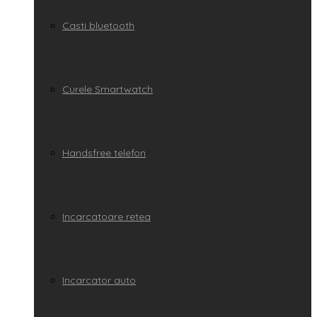
Casti bluetooth
Curele Smartwatch
Handsfree telefon
Incarcatoare retea
Incarcator auto