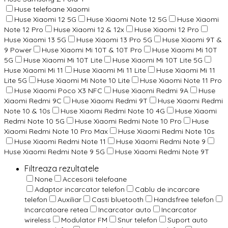
Huse telefoane Xiaomi
Huse Xiaomi 12 5G
Huse Xiaomi Note 12 5G
Huse Xiaomi
Note 12 Pro
Huse Xiaomi 12 & 12x
Huse Xiaomi 12 Pro
Huse Xiaomi 13 5G
Huse Xiaomi 13 Pro 5G
Huse Xiaomi 9T &
9 Power
Huse Xiaomi Mi 10T & 10T Pro
Huse Xiaomi Mi 10T
5G
Huse Xiaomi Mi 10T Lite
Huse Xiaomi Mi 10T Lite 5G
Huse Xiaomi Mi 11
Huse Xiaomi Mi 11 Lite
Huse Xiaomi Mi 11
Lite 5G
Huse Xiaomi Mi Note 10 Lite
Huse Xiaomi Note 11 Pro
Huse Xiaomi Poco X3 NFC
Huse Xiaomi Redmi 9A
Huse
Xiaomi Redmi 9C
Huse Xiaomi Redmi 9T
Huse Xiaomi Redmi
Note 10 & 10s
Huse Xiaomi Redmi Note 10 4G
Huse Xiaomi
Redmi Note 10 5G
Huse Xiaomi Redmi Note 10 Pro
Huse
Xiaomi Redmi Note 10 Pro Max
Huse Xiaomi Redmi Note 10s
Huse Xiaomi Redmi Note 11
Huse Xiaomi Redmi Note 9
Huse Xiaomi Redmi Note 9 5G
Huse Xiaomi Redmi Note 9T
Filtreaza rezultatele
None
Accesorii telefoane
Adaptor incarcator telefon
Cablu de incarcare
telefon
Auxiliar
Casti bluetooth
Handsfree telefon
Incarcatoare retea
Incarcator auto
Incarcator
wireless
Modulator FM
Snur telefon
Suport auto