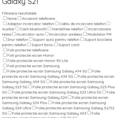
Galaxy S21
Filtreaza rezultatele
None
Accesorii telefoane
Adaptor incarcator telefon
Cablu de incarcare telefon
Auxiliar
Casti bluetooth
Handsfree telefon
Incarcatoare
retea
Incarcator auto
Incarcator wireless
Modulator FM
Snur telefon
Suport auto pentru telefon
Suport bicicleta
pentru telefon
Suport birou
Suport card
Folii protectie telefoane
Folii protectie ecran Honor
Folie protectie ecran Honor 90 Lite
Folii protectie ecran Samsung
Folie protectie ecran Samsung Galaxy A14 5G
Folie
protectie ecran Samsung Galaxy A34 5G
Folie protectie ecran
Samsung Galaxy A54 5G
Folie protectie ecran Samsung
Galaxy S23 5G
Folie protectie ecran Samsung Galaxy S23 Plus
5G
Folie protectie ecran Samsung Galaxy S23 Ultra 5G
Folie
protectie ecran Samsung Galaxy S24
Folie protectie ecran
Samsung Galaxy S24 Plus
Folie protectie ecran Samsung
Galaxy S24 Ultra
Folie protectie ecran Samsung Galaxy 52/52
5G
Folie protectie ecran Samsung Galaxy A53
Folie
protectie ecran Samsung Galaxy S21 FE 5G