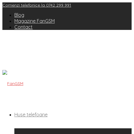
Comenzi telefonice la 0742 299 991
Blog
Magazine FanGSM
Contact
Huse telefoane