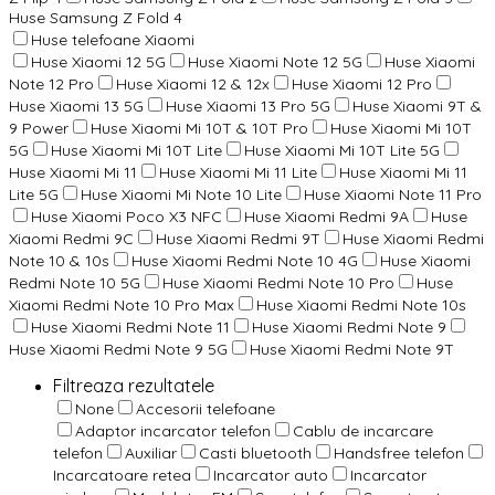
Huse Samsung Z Fold 4
Huse telefoane Xiaomi
Huse Xiaomi 12 5G
Huse Xiaomi Note 12 5G
Huse Xiaomi
Note 12 Pro
Huse Xiaomi 12 & 12x
Huse Xiaomi 12 Pro
Huse Xiaomi 13 5G
Huse Xiaomi 13 Pro 5G
Huse Xiaomi 9T &
9 Power
Huse Xiaomi Mi 10T & 10T Pro
Huse Xiaomi Mi 10T
5G
Huse Xiaomi Mi 10T Lite
Huse Xiaomi Mi 10T Lite 5G
Huse Xiaomi Mi 11
Huse Xiaomi Mi 11 Lite
Huse Xiaomi Mi 11
Lite 5G
Huse Xiaomi Mi Note 10 Lite
Huse Xiaomi Note 11 Pro
Huse Xiaomi Poco X3 NFC
Huse Xiaomi Redmi 9A
Huse
Xiaomi Redmi 9C
Huse Xiaomi Redmi 9T
Huse Xiaomi Redmi
Note 10 & 10s
Huse Xiaomi Redmi Note 10 4G
Huse Xiaomi
Redmi Note 10 5G
Huse Xiaomi Redmi Note 10 Pro
Huse
Xiaomi Redmi Note 10 Pro Max
Huse Xiaomi Redmi Note 10s
Huse Xiaomi Redmi Note 11
Huse Xiaomi Redmi Note 9
Huse Xiaomi Redmi Note 9 5G
Huse Xiaomi Redmi Note 9T
Filtreaza rezultatele
None
Accesorii telefoane
Adaptor incarcator telefon
Cablu de incarcare
telefon
Auxiliar
Casti bluetooth
Handsfree telefon
Incarcatoare retea
Incarcator auto
Incarcator