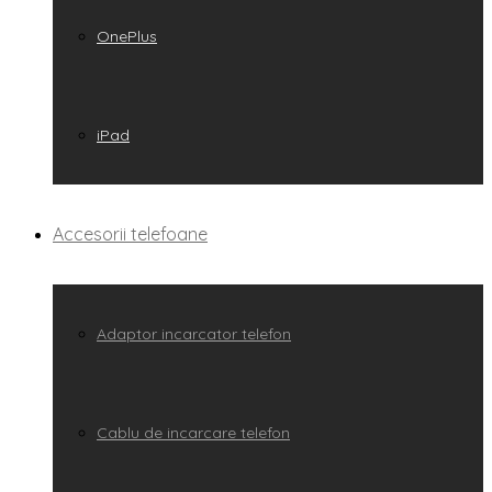
OnePlus
iPad
Accesorii telefoane
Adaptor incarcator telefon
Cablu de incarcare telefon