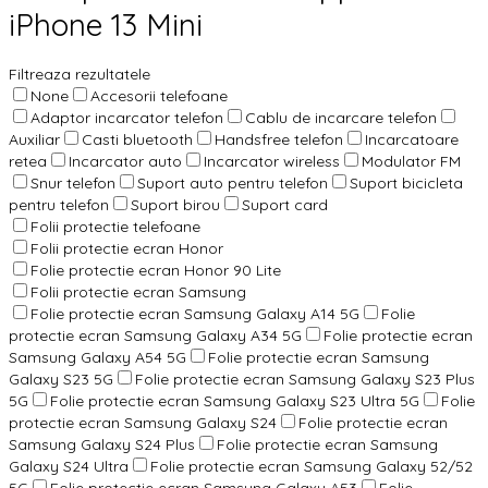
iPhone 13 Mini
Filtreaza rezultatele
None
Accesorii telefoane
Adaptor incarcator telefon
Cablu de incarcare telefon
Auxiliar
Casti bluetooth
Handsfree telefon
Incarcatoare
retea
Incarcator auto
Incarcator wireless
Modulator FM
Snur telefon
Suport auto pentru telefon
Suport bicicleta
pentru telefon
Suport birou
Suport card
Folii protectie telefoane
Folii protectie ecran Honor
Folie protectie ecran Honor 90 Lite
Folii protectie ecran Samsung
Folie protectie ecran Samsung Galaxy A14 5G
Folie
protectie ecran Samsung Galaxy A34 5G
Folie protectie ecran
Samsung Galaxy A54 5G
Folie protectie ecran Samsung
Galaxy S23 5G
Folie protectie ecran Samsung Galaxy S23 Plus
5G
Folie protectie ecran Samsung Galaxy S23 Ultra 5G
Folie
protectie ecran Samsung Galaxy S24
Folie protectie ecran
Samsung Galaxy S24 Plus
Folie protectie ecran Samsung
Galaxy S24 Ultra
Folie protectie ecran Samsung Galaxy 52/52
5G
Folie protectie ecran Samsung Galaxy A53
Folie