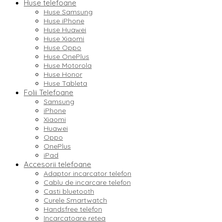
Huse telefoane
Huse Samsung
Huse iPhone
Huse Huawei
Huse Xiaomi
Huse Oppo
Huse OnePlus
Huse Motorola
Huse Honor
Huse Tableta
Folii Telefoane
Samsung
iPhone
Xiaomi
Huawei
Oppo
OnePlus
iPad
Accesorii telefoane
Adaptor incarcator telefon
Cablu de incarcare telefon
Casti bluetooth
Curele Smartwatch
Handsfree telefon
Incarcatoare retea