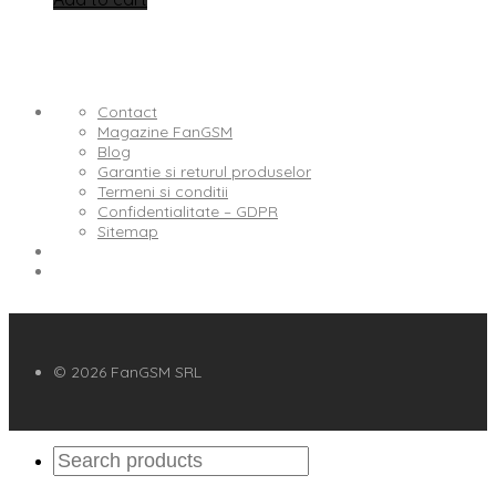
Contact
Magazine FanGSM
Blog
Garantie si returul produselor
Termeni si conditii
Confidentialitate – GDPR
Sitemap
© 2026 FanGSM SRL