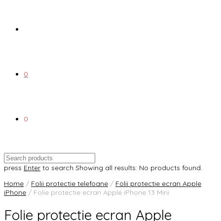
0
0
press
Enter
to search
Showing all results:
No products found.
Home
/
Folii protectie telefoane
/
Folii protectie ecran Apple
iPhone
/ Folie protectie ecran Apple iPhone 13 Mini
Folie protectie ecran Apple