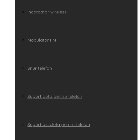
Incarcator wireless
Modulator FM
Snur telefon
Suport auto pentru telefon
Suport bicicleta pentru telefon