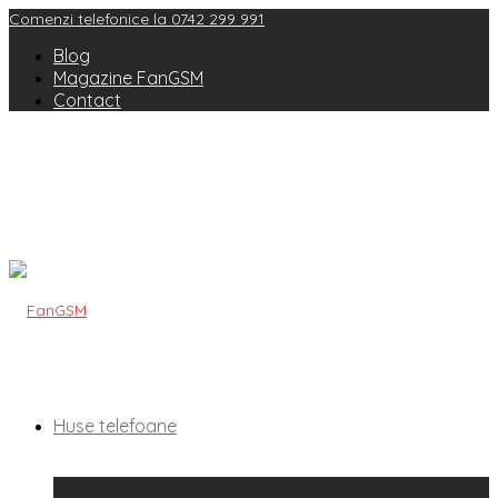
Comenzi telefonice la 0742 299 991
Blog
Magazine FanGSM
Contact
Huse telefoane