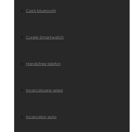
Casti bluetooth
Curele Smartwatch
Handsfree telefon
Incarcatoare retea
Incarcator auto