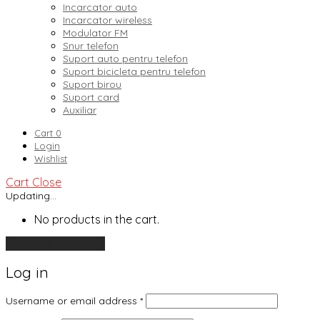
Incarcator auto
Incarcator wireless
Modulator FM
Snur telefon
Suport auto pentru telefon
Suport bicicleta pentru telefon
Suport birou
Suport card
Auxiliar
Cart
0
Login
Wishlist
Cart
Close
Updating…
No products in the cart.
Continue shopping
Log in
Username or email address
*