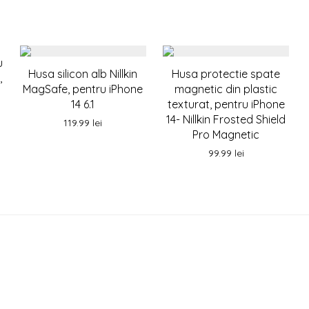
u
Husa silicon alb Nillkin
Husa protectie spate
,
MagSafe, pentru iPhone
magnetic din plastic
14 6.1
texturat, pentru iPhone
14- Nillkin Frosted Shield
119.99
lei
Pro Magnetic
99.99
lei