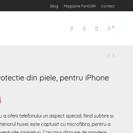
Blog
Magazine FanGSM
Contact
0
otectie din piele, pentru iPhone
i
 oferii telefonului un aspect special, fiind subtire si
Interiorul husei, este captusit cu microfibra, pentru a
e eventuale zgarieturi. Carcasa dispune de prindere