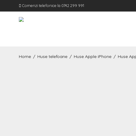
Comenzi telefonice la 0742 299 991
Home
/
Huse telefoane
/
Huse Apple iPhone
/
Huse App