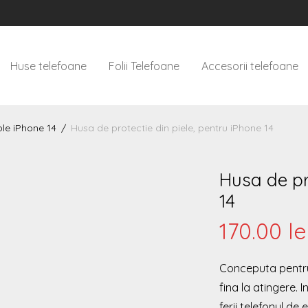
Huse telefoane
Folii Telefoane
Accesorii telefoane
le iPhone 14
/
Husa de protectie din piele, pentru iPhone 14
Husa de pr
14
170.00
le
Conceputa pentru a
fina la atingere. 
ferii telefonul d