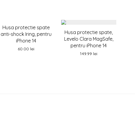
Husa protectie spate
Husa protectie spate,
anti-shock Iring, pentru
Levelo Clara MagSafe,
iPhone 14
pentru iPhone 14
60.00
lei
149.99
lei