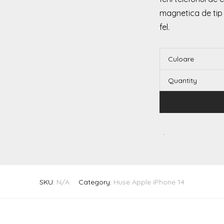
magnetica de tip
fel.
Culoare
Quantity
SKU:
N/A
Category:
Huse Apple iPhone 14