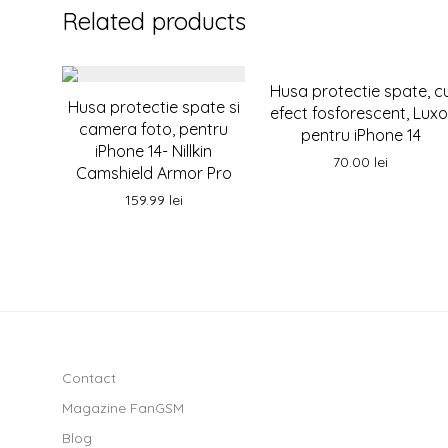
Related products
Husa protectie spate, c
Husa protectie spate si
efect fosforescent, Luxo
camera foto, pentru
pentru iPhone 14
iPhone 14- Nillkin
70.00
lei
Camshield Armor Pro
159.99
lei
Contact
Magazine FanGSM
Blog