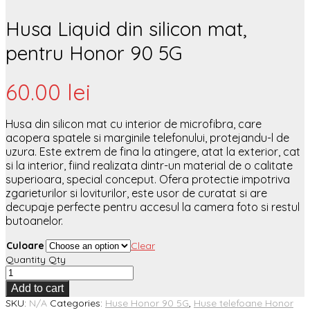
Husa Liquid din silicon mat,
pentru Honor 90 5G
60.00
lei
Husa din silicon mat cu interior de microfibra, care
acopera spatele si marginile telefonului, protejandu-l de
uzura. Este extrem de fina la atingere, atat la exterior, cat
si la interior, fiind realizata dintr-un material de o calitate
superioara, special conceput. Ofera protectie impotriva
zgarieturilor si loviturilor, este usor de curatat si are
decupaje perfecte pentru accesul la camera foto si restul
butoanelor.
Culoare
Clear
Quantity
Qty
Add to cart
SKU:
N/A
Categories:
Huse Honor 90 5G
,
Huse telefoane Honor