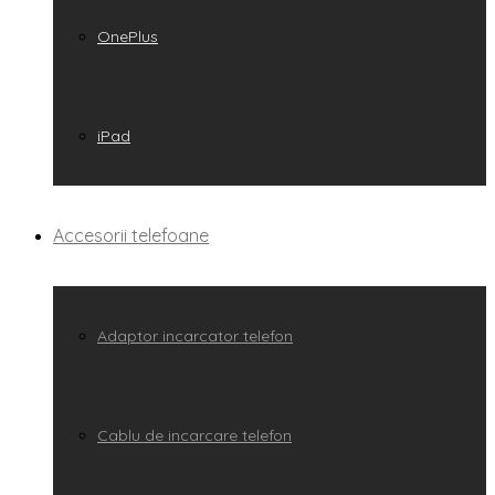
OnePlus
iPad
Accesorii telefoane
Adaptor incarcator telefon
Cablu de incarcare telefon