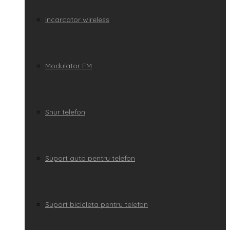
Incarcator wireless
Modulator FM
Snur telefon
Suport auto pentru telefon
Suport bicicleta pentru telefon