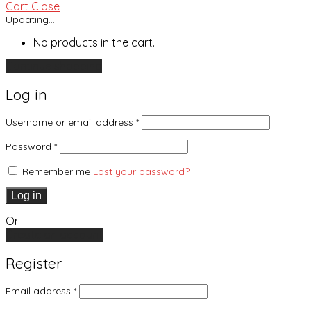
Cart
Close
Updating…
No products in the cart.
Continue shopping
Log in
Username or email address
*
Password
*
Remember me
Lost your password?
Log in
Or
Create an account
Register
Email address
*