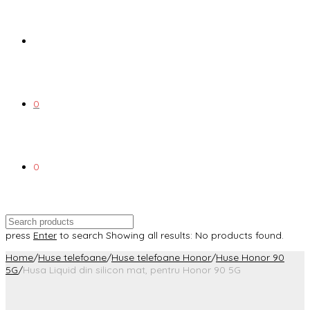
0
0
press
Enter
to search
Showing all results:
No products found.
Home
/
Huse telefoane
/
Huse telefoane Honor
/
Huse Honor 90
5G
/
Husa Liquid din silicon mat, pentru Honor 90 5G