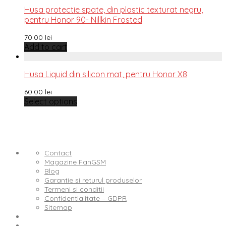
Husa protectie spate, din plastic texturat negru,
pentru Honor 90- Nillkin Frosted
70.00
lei
Add to cart
Husa Liquid din silicon mat, pentru Honor X8
60.00
lei
Select options
Contact
Magazine FanGSM
Blog
Garantie si returul produselor
Termeni si conditii
Confidentialitate – GDPR
Sitemap