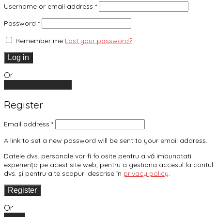
Username or email address
*
Password
*
Remember me
Lost your password?
Log in
Or
Create an account
Register
Email address
*
A link to set a new password will be sent to your email address.
Datele dvs. personale vor fi folosite pentru a vă imbunatati
experiența pe acest site web, pentru a gestiona accesul la contul
dvs. și pentru alte scopuri descrise în
privacy policy
.
Register
Or