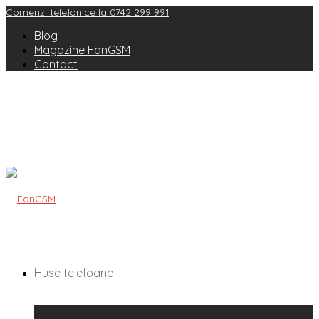
Comenzi telefonice la 0742 299 991
Blog
Magazine FanGSM
Contact
Huse telefoane