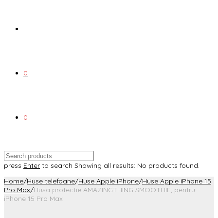
0
0
press
Enter
to search
Showing all results:
No products found.
Home
/
Huse telefoane
/
Huse Apple iPhone
/
Huse Apple iPhone 15
Pro Max
/
Husa protectie AMAZINGTHING SMOOTHIE, pentru
iPhone 15 Pro Max