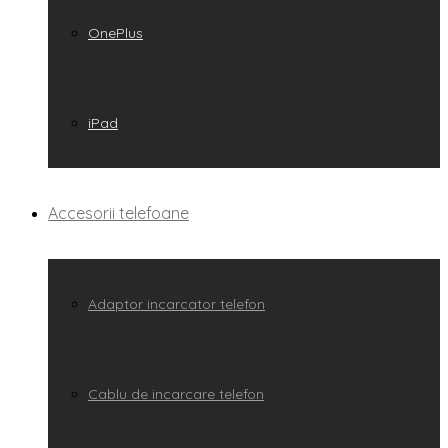
OnePlus
iPad
Accesorii telefoane
Adaptor incarcator telefon
Cablu de incarcare telefon