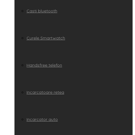
Casti bluetooth
Curele Smartwatch
Handsfree telefon
Incarcatoare retea
Incarcator auto