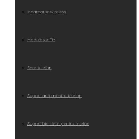
Incarcator wireless
Modulator FM
Snur telefon
Suport auto pentru telefon
Suport bicicleta pentru telefon