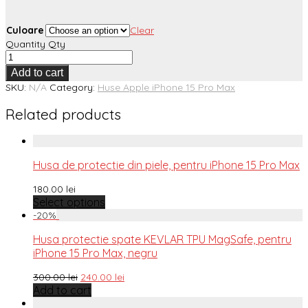
Culoare
Clear
Quantity
Qty
Add to cart
SKU:
N/A
Category:
Huse Apple iPhone 15 Pro Max
Related products
Husa de protectie din piele, pentru iPhone 15 Pro Max
180.00
lei
Select options
-
20
%
Husa protectie spate KEVLAR TPU MagSafe, pentru
iPhone 15 Pro Max, negru
300.00
lei
240.00
lei
Add to cart