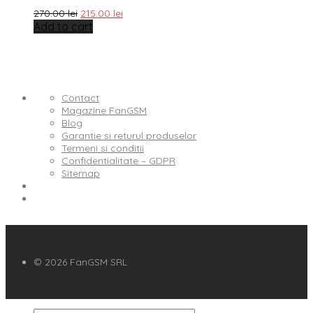
270.00
lei
215.00
lei
Add to cart
Contact
Magazine FanGSM
Blog
Garantie si returul produselor
Termeni si conditii
Confidentialitate – GDPR
Sitemap
© 2026 FanGSM SRL