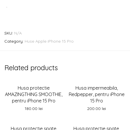
SKU:
N/A
Category:
Huse Apple iPhone 15 Pro
Related products
Husa protectie
Husa impermeabila,
AMAZINGTHING SMOOTHIE,
Redpepper, pentru iPhone
pentru iPhone 15 Pro
15 Pro
180.00
lei
200.00
lei
-
21
%
Husa protectie spate
Husa protectie spate,