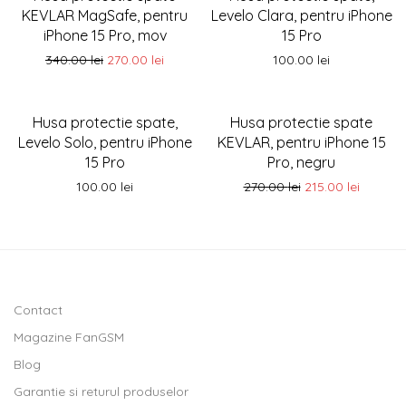
KEVLAR MagSafe, pentru
Levelo Clara, pentru iPhone
iPhone 15 Pro, mov
15 Pro
340.00
lei
270.00
lei
100.00
lei
-
20
%
Husa protectie spate,
Husa protectie spate
Levelo Solo, pentru iPhone
KEVLAR, pentru iPhone 15
15 Pro
Pro, negru
100.00
lei
270.00
lei
215.00
lei
Contact
Magazine FanGSM
Blog
Garantie si returul produselor