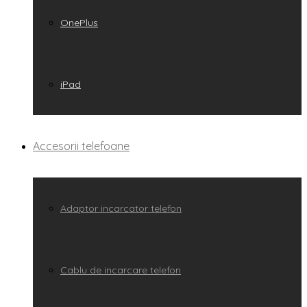
OnePlus
iPad
Accesorii telefoane
Adaptor incarcator telefon
Cablu de incarcare telefon