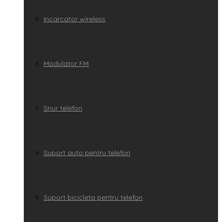
Incarcator wireless
Modulator FM
Snur telefon
Suport auto pentru telefon
Suport bicicleta pentru telefon