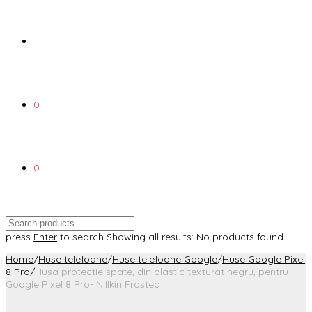
0
0
press
Enter
to search
Showing all results:
No products found.
Home
/
Huse telefoane
/
Huse telefoane Google
/
Huse Google Pixel
8 Pro
/
Husa protectie spate, din plastic texturat negru, pentru
Google Pixel 8 Pro- Nillkin Frosted