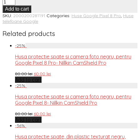
Add to cart
SKU:
2000200281191
Categories:
Huse Google Pixel 8 Pro
,
Huse
telefoane Google
Related products
-
25
%
Husa protectie spate si camera foto negru, pentru
Google Pixel 8 Pro- Nillkin CamShield Pro
80.00
lei
60.00
lei
Add to cart
-
25
%
Husa protectie spate si camera foto negru, pentru
Google Pixel 8- Nillkin CamShield Pro
80.00
lei
60.00
lei
Add to cart
-
36
%
Husa protectie spate, din plastic texturat negru,