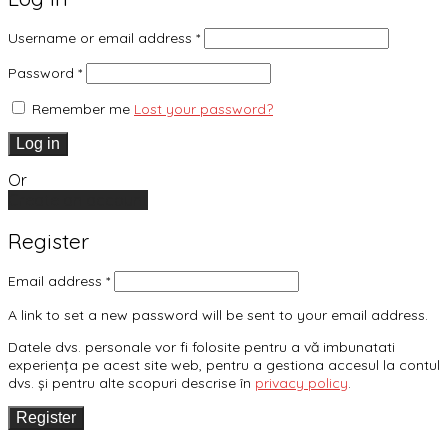
Username or email address
*
Password
*
Remember me
Lost your password?
Log in
Or
Create an account
Register
Email address
*
A link to set a new password will be sent to your email address.
Datele dvs. personale vor fi folosite pentru a vă imbunatati
experiența pe acest site web, pentru a gestiona accesul la contul
dvs. și pentru alte scopuri descrise în
privacy policy
.
Register