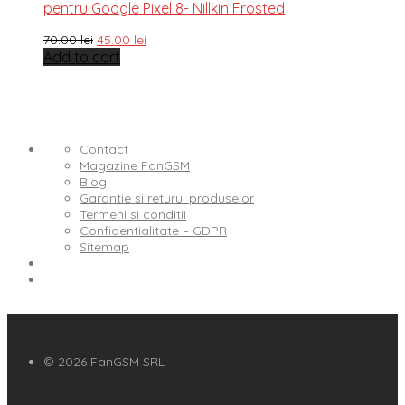
pentru Google Pixel 8- Nillkin Frosted
70.00
lei
45.00
lei
Add to cart
Contact
Magazine FanGSM
Blog
Garantie si returul produselor
Termeni si conditii
Confidentialitate – GDPR
Sitemap
© 2026 FanGSM SRL