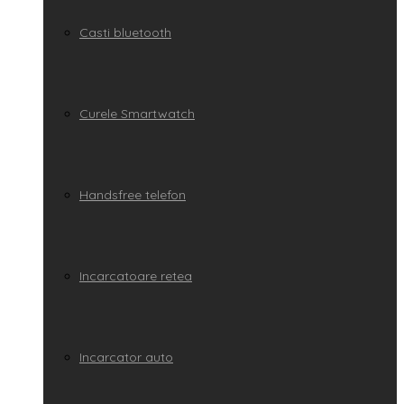
Casti bluetooth
Curele Smartwatch
Handsfree telefon
Incarcatoare retea
Incarcator auto