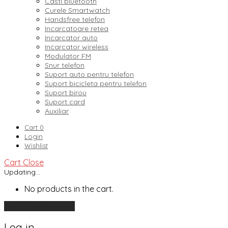
Casti bluetooth
Curele Smartwatch
Handsfree telefon
Incarcatoare retea
Incarcator auto
Incarcator wireless
Modulator FM
Snur telefon
Suport auto pentru telefon
Suport bicicleta pentru telefon
Suport birou
Suport card
Auxiliar
Cart
0
Login
Wishlist
Cart
Close
Updating…
No products in the cart.
Continue shopping
Log in