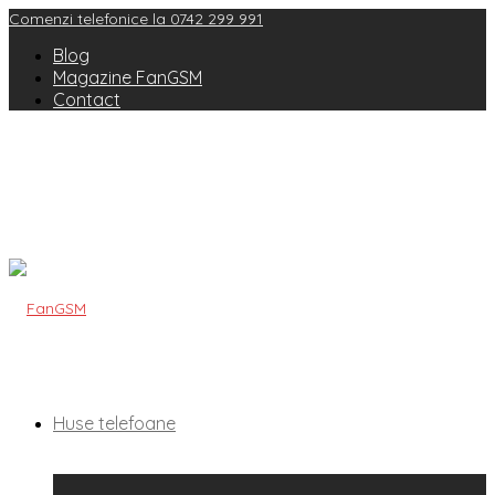
Comenzi telefonice la 0742 299 991
Blog
Magazine FanGSM
Contact
Huse telefoane