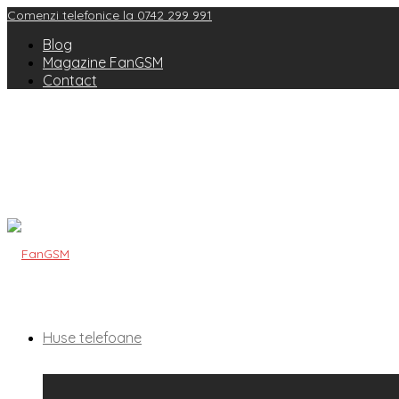
Comenzi telefonice la 0742 299 991
Blog
Magazine FanGSM
Contact
Huse telefoane