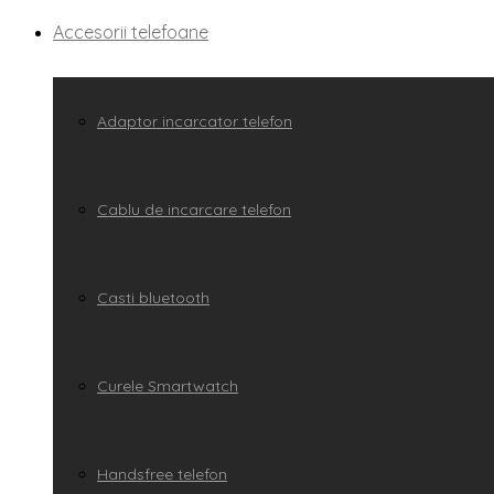
Accesorii telefoane
Adaptor incarcator telefon
Cablu de incarcare telefon
Casti bluetooth
Curele Smartwatch
Handsfree telefon