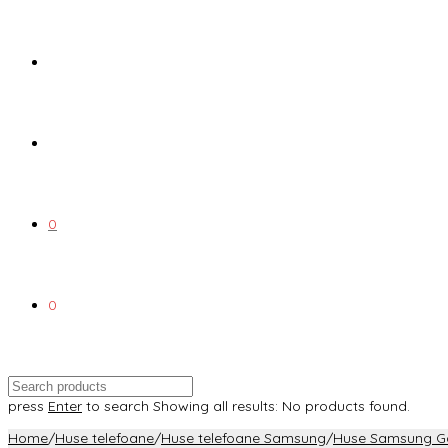
0
0
press
Enter
to search
Showing all results:
No products found.
Home
/
Huse telefoane
/
Huse telefoane Samsung
/
Huse Samsung Ga