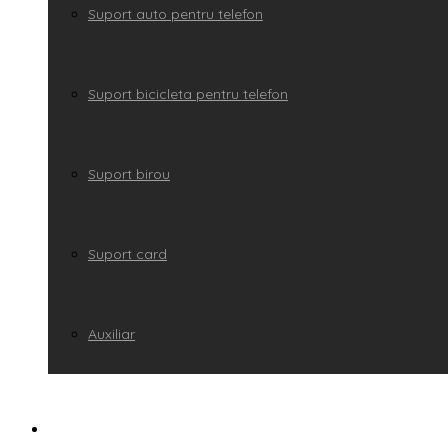
Suport auto pentru telefon
Suport bicicleta pentru telefon
Suport birou
Suport card
Auxiliar