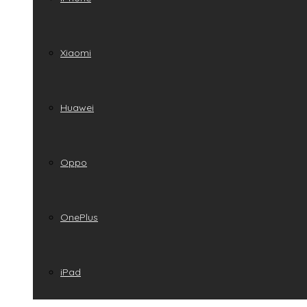
Xiaomi
Huawei
Oppo
OnePlus
iPad