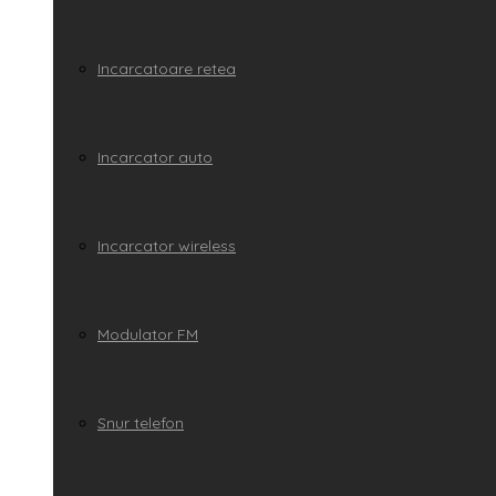
Incarcatoare retea
Incarcator auto
Incarcator wireless
Modulator FM
Snur telefon