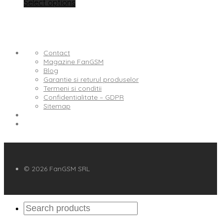
Select options
Contact
Magazine FanGSM
Blog
Garantie si returul produselor
Termeni si conditii
Confidentialitate – GDPR
Sitemap
© 2026 FanGSM SRL