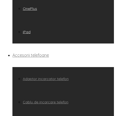
OnePlus
iPad
Accesorii telefoane
Adaptor incarcator telefon
Cablu de incarcare telefon