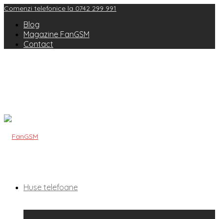
Comenzi telefonice la 0742 299 991
Blog
Magazine FanGSM
Contact
Huse telefoane