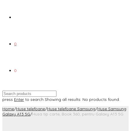
0
0
press
Enter
to search
Showing all results:
No products found.
Home
/
Huse telefoane
/
Huse telefoane Samsung
/
Huse Samsung
Galaxy A13 5G
/
Husa tip carte, Book 360, pentru Galaxy A13 5G