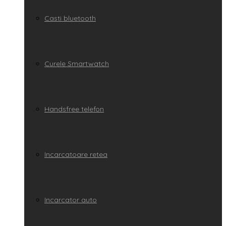
Casti bluetooth
Curele Smartwatch
Handsfree telefon
Incarcatoare retea
Incarcator auto