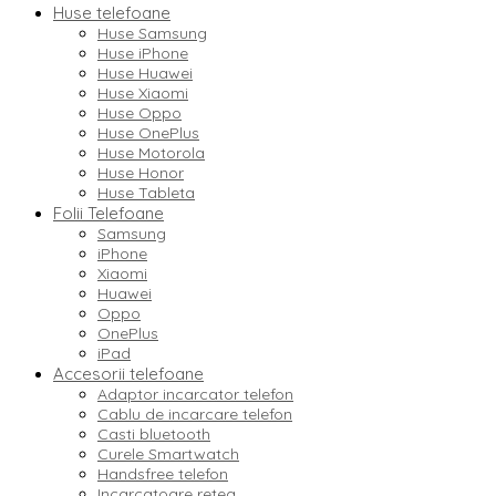
Huse telefoane
Huse Samsung
Huse iPhone
Huse Huawei
Huse Xiaomi
Huse Oppo
Huse OnePlus
Huse Motorola
Huse Honor
Huse Tableta
Folii Telefoane
Samsung
iPhone
Xiaomi
Huawei
Oppo
OnePlus
iPad
Accesorii telefoane
Adaptor incarcator telefon
Cablu de incarcare telefon
Casti bluetooth
Curele Smartwatch
Handsfree telefon
Incarcatoare retea