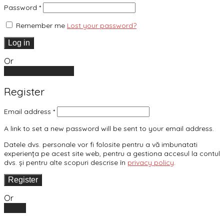
Password
*
Remember me
Lost your password?
Log in
Or
Create an account
Register
Email address
*
A link to set a new password will be sent to your email address.
Datele dvs. personale vor fi folosite pentru a vă imbunatati
experiența pe acest site web, pentru a gestiona accesul la contul
dvs. și pentru alte scopuri descrise în
privacy policy
.
Register
Or
Log in