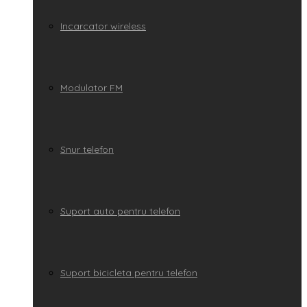
Incarcator wireless
Modulator FM
Snur telefon
Suport auto pentru telefon
Suport bicicleta pentru telefon