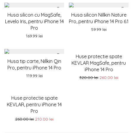
Husa silicon cu MagSafe,
Husa silicon Nillkin Nature
Levelo Iris, pentru iPhone 14
Pro, pentru iPhone 14 Pro 6.1
Pro
59.99
lei
169.99
lei
-
19
%
Huse protectie spate
Husa tip carte, Nillkin Qin
KEVLAR MagSafe, pentru
Pro, pentru iPhone 14 Pro
iPhone 14 Pro
119.99
lei
320.00
lei
260.00
lei
-
19
%
Huse protectie spate
KEVLAR, pentru iPhone 14
Pro
260.00
lei
210.00
lei