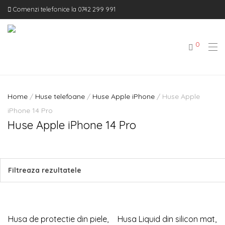
Comenzi telefonice la 0742 299 991
0
Home
/
Huse telefoane
/
Huse Apple iPhone
/ Huse Apple
iPhone 14 Pro
Huse Apple iPhone 14 Pro
Filtreaza rezultatele
Filtreaza rezultatele
Husa de protectie din piele,
Husa Liquid din silicon mat,