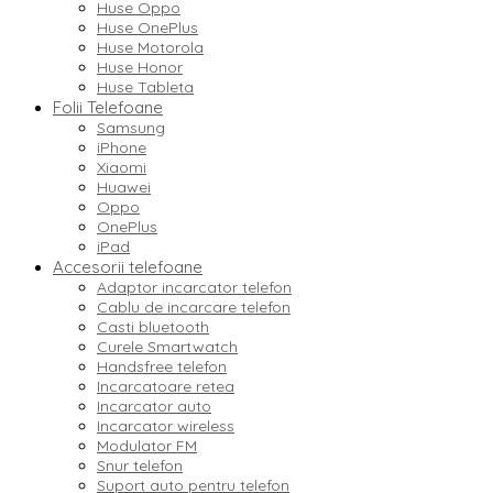
Huse Oppo
Huse OnePlus
Huse Motorola
Huse Honor
Huse Tableta
Folii Telefoane
Samsung
iPhone
Xiaomi
Huawei
Oppo
OnePlus
iPad
Accesorii telefoane
Adaptor incarcator telefon
Cablu de incarcare telefon
Casti bluetooth
Curele Smartwatch
Handsfree telefon
Incarcatoare retea
Incarcator auto
Incarcator wireless
Modulator FM
Snur telefon
Suport auto pentru telefon