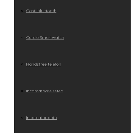
Casti bluetooth
Curele Smartwatch
Handsfree telefon
Incarcatoare retea
Incarcator auto