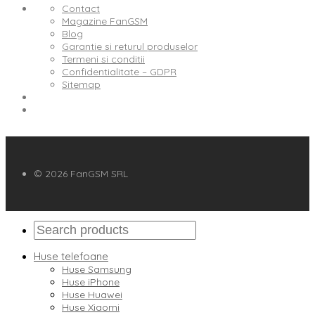
Contact
Magazine FanGSM
Blog
Garantie si returul produselor
Termeni si conditii
Confidentialitate – GDPR
Sitemap
© 2026 FanGSM SRL
Huse telefoane
Huse Samsung
Huse iPhone
Huse Huawei
Huse Xiaomi