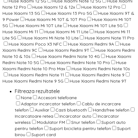
Huse Xiaomi 12 5G
Huse Xiaomi Note 12 5G
Huse Xiaomi
Note 12 Pro
Huse Xiaomi 12 & 12x
Huse Xiaomi 12 Pro
Huse Xiaomi 13 5G
Huse Xiaomi 13 Pro 5G
Huse Xiaomi 9T &
9 Power
Huse Xiaomi Mi 10T & 10T Pro
Huse Xiaomi Mi 10T
5G
Huse Xiaomi Mi 10T Lite
Huse Xiaomi Mi 10T Lite 5G
Huse Xiaomi Mi 11
Huse Xiaomi Mi 11 Lite
Huse Xiaomi Mi 11
Lite 5G
Huse Xiaomi Mi Note 10 Lite
Huse Xiaomi Note 11 Pro
Huse Xiaomi Poco X3 NFC
Huse Xiaomi Redmi 9A
Huse
Xiaomi Redmi 9C
Huse Xiaomi Redmi 9T
Huse Xiaomi Redmi
Note 10 & 10s
Huse Xiaomi Redmi Note 10 4G
Huse Xiaomi
Redmi Note 10 5G
Huse Xiaomi Redmi Note 10 Pro
Huse
Xiaomi Redmi Note 10 Pro Max
Huse Xiaomi Redmi Note 10s
Huse Xiaomi Redmi Note 11
Huse Xiaomi Redmi Note 9
Huse Xiaomi Redmi Note 9 5G
Huse Xiaomi Redmi Note 9T
Filtreaza rezultatele
None
Accesorii telefoane
Adaptor incarcator telefon
Cablu de incarcare
telefon
Auxiliar
Casti bluetooth
Handsfree telefon
Incarcatoare retea
Incarcator auto
Incarcator
wireless
Modulator FM
Snur telefon
Suport auto
pentru telefon
Suport bicicleta pentru telefon
Suport
birou
Suport card