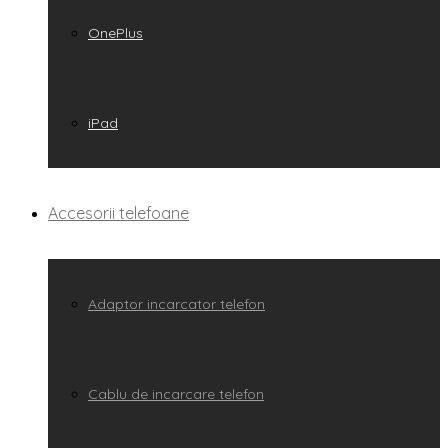
OnePlus
iPad
Accesorii telefoane
Adaptor incarcator telefon
Cablu de incarcare telefon