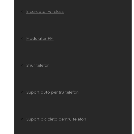
Incarcator wireless
Modulator FM
Snur telefon
Suport auto pentru telefon
Suport bicicleta pentru telefon