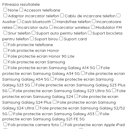
Filtreaza rezultatele
None
Accesorii telefoane
Adaptor incarcator telefon
Cablu de incarcare telefon
Auxiliar
Casti bluetooth
Handsfree telefon
Incarcatoare
retea
Incarcator auto
Incarcator wireless
Modulator FM
Snur telefon
Suport auto pentru telefon
Suport bicicleta
pentru telefon
Suport birou
Suport card
Folii protectie telefoane
Folii protectie ecran Honor
Folie protectie ecran Honor 90 Lite
Folii protectie ecran Samsung
Folie protectie ecran Samsung Galaxy A14 5G
Folie
protectie ecran Samsung Galaxy A34 5G
Folie protectie ecran
Samsung Galaxy A54 5G
Folie protectie ecran Samsung
Galaxy S23 5G
Folie protectie ecran Samsung Galaxy S23 Plus
5G
Folie protectie ecran Samsung Galaxy S23 Ultra 5G
Folie
protectie ecran Samsung Galaxy S24
Folie protectie ecran
Samsung Galaxy S24 Plus
Folie protectie ecran Samsung
Galaxy S24 Ultra
Folie protectie ecran Samsung Galaxy 52/52
5G
Folie protectie ecran Samsung Galaxy A53
Folie
protectie ecran Samsung Galaxy S21 FE 5G
Folii protectie camera foto
Folii protectie ecran Apple iPad