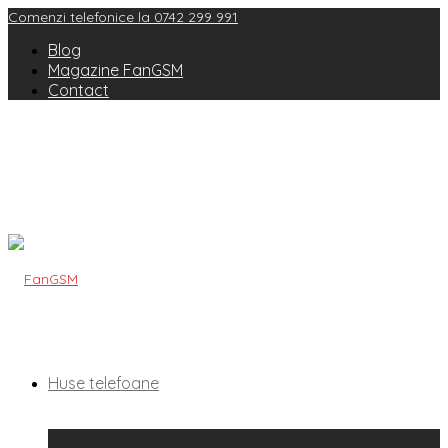
Comenzi telefonice la 0742 299 991
Blog
Magazine FanGSM
Contact
Huse telefoane