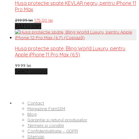
Husa protectie spate KEVLAR negru, pentru iPhone 11
Pro Max
219.99
lei
175.00
lei
Add to cart
Husa protectie spate, Bling World Luxury, pentru
Apple iPhone 11 Pro Max (6.5)
99.99
lei
Select options
Contact
Magazine FanGSM
Blog
Garantie si returul produselor
Termeni si conditii
Confidentialitate – GDPR
Sitemap