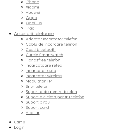
iPhone
Xiaomi
Huawei
Oppo
OnePlus
iPad
Accesorii telefoane
Adaptor incarcator telefon
Cablu de incarcare telefon
Casti bluetooth
Curele Smartwatch
Handsfree telefon
Incarcatoare retea
Incarcator auto
Incarcator wireless
Modulator FM
Snur telefon
Suport auto pentru telefon
Suport bicicleta pentru telefon
Suport birou
Suport card
Auxiliar
Cart
0
Login