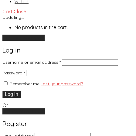
Wishlist
Cart
Close
Updating…
No products in the cart.
Continue shopping
Log in
Username or email address
*
Password
*
Remember me
Lost your password?
Log in
Or
Create an account
Register
Email address
*