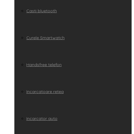
Casti bluetooth
Curele Smartwatch
Handsfree telefon
Incarcatoare retea
Incarcator auto