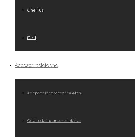
OnePlus
iPad
Accesorii telefoane
Adaptor incarcator telefon
Cablu de incarcare telefon