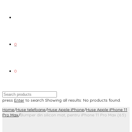
0
0
press
Enter
to search
Showing all results:
No products found.
Home
/
Huse telefoane
/
Huse Apple iPhone
/
Huse Apple iPhone 11
Pro Max
/
Bumper din silicon mat, pentru iPhone 11 Pro Max (6.5)