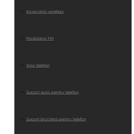
Incarcator wireless
Modulator FM
Snur telefon
Suport auto pentru telefon
Suport bicicleta pentru telefon