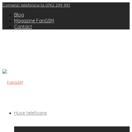
Comenzi telefonice la 0742 299 991
Blog
Magazine FanGSM
Contact
Huse telefoane