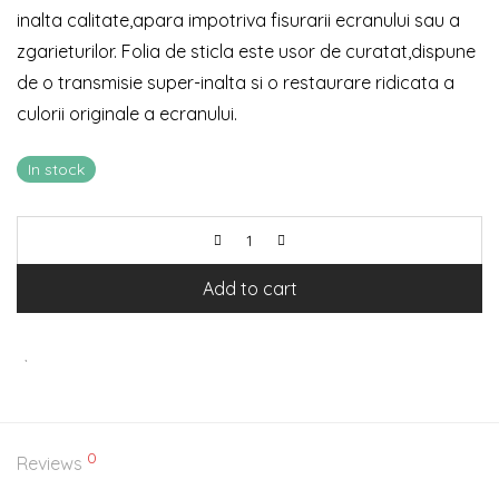
inalta calitate,apara impotriva fisurarii ecranului sau a
zgarieturilor. Folia de sticla este usor de curatat,dispune
de o transmisie super-inalta si o restaurare ridicata a
culorii originale a ecranului.
In stock
Add to cart
0
Reviews