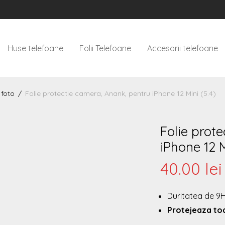
Huse telefoane
Folii Telefoane
Accesorii telefoane
 foto
/
Folie protectie camera, Anank, pentru iPhone 12 Mini (5.4)
Folie prot
iPhone 12 M
40.00
lei
Duritatea de 9
Protejeaza to