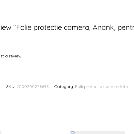
eview “Folie protectie camera, Anank, pent
st a review.
SKU:
2000200229698
Category:
Folii protectie camera foto