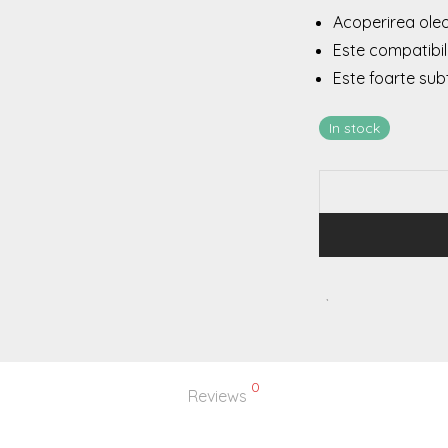
Acoperirea oleo
Este compatibil
Este foarte subt
In stock
0
Reviews