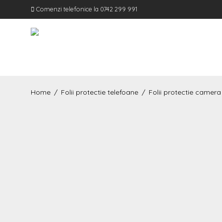
Comenzi telefonice la 0742 299 991
Home
/
Folii protectie telefoane
/
Folii protectie camera