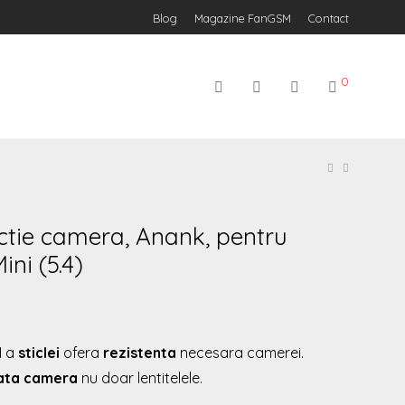
Blog
Magazine FanGSM
Contact
0
ectie camera, Anank, pentru
ini (5.4)
H a
sticlei
ofera
rezistenta
necesara camerei.
ata camera
nu doar lentitelele.