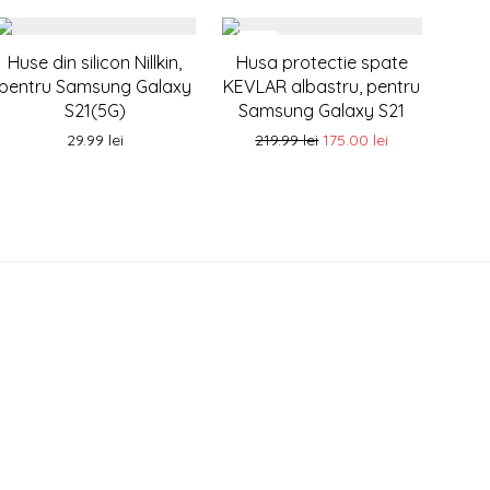
-
20
%
Huse din silicon Nillkin,
Husa protectie spate
pentru Samsung Galaxy
KEVLAR albastru, pentru
S21(5G)
Samsung Galaxy S21
29.99
lei
219.99
lei
175.00
lei