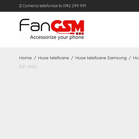
Comenzi telefonice la 0742 299 991
Home
/
Huse telefoane
/
Huse telefoane Samsung
/
Hu
S21 (5G)