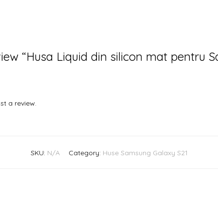
eview “Husa Liquid din silicon mat pentr
st a review.
SKU:
N/A
Category:
Huse Samsung Galaxy S21