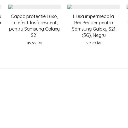
u
Capac protectie Luxo,
Husa impermeabila
u
cu efect fosforescent,
RedPepper pentru
pentru Samsung Galaxy
Samsung Galaxy S21
S21
(5G), Negru
49.99
lei
99.99
lei