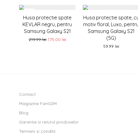
-
20
%
Husa protectie spate
Husa protectie spate, c
KEVLAR negru, pentru
motiv floral, Luxo, pentr
Samsung Galaxy S21
Samsung Galaxy S21
(5G)
219.99
lei
175.00
lei
59.99
lei
Contact
Magazine FanGSM
Blog
Garantie si returul produselor
Termeni si conditii