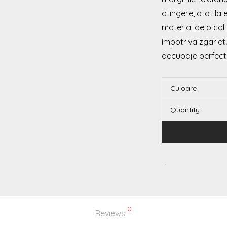
atingere, atat la e
material de o cal
impotriva zgarietur
decupaje perfecte
Culoare
Quantity
0
Reviews