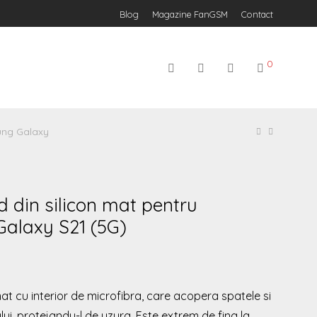
Blog
Magazine FanGSM
Contact
0
ung Galaxy
d din silicon mat pentru
alaxy S21 (5G)
mat cu interior de microfibra, care acopera spatele si
lui, protejandu-l de uzura. Este extrem de fina la