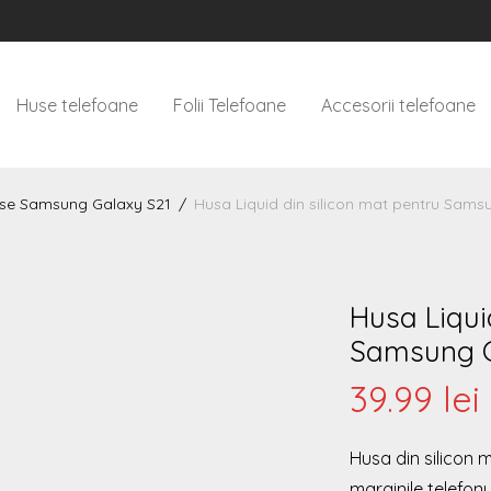
Huse telefoane
Folii Telefoane
Accesorii telefoane
se Samsung Galaxy S21
/
Husa Liquid din silicon mat pentru Sams
Husa Liqui
Samsung G
39.99
lei
Husa din silicon 
marginile telefonu