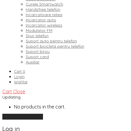
Curele Smartwatch
Handsfree telefon
Incarcatoare retea
Incarcator auto
Incarcator wireless
Modulator FM
Snur telefon
Suport auto pentru telefon
Suport bicicleta pentru telefon
Suport birou
Suport card
Auxiliar
Cart
0
Login
Wishlist
Cart
Close
Updating…
No products in the cart.
Continue shopping
Log in