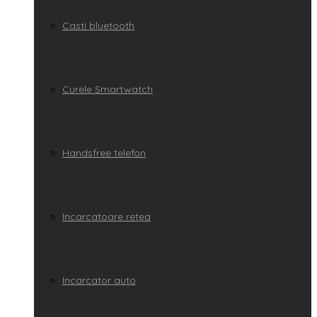
Casti bluetooth
Curele Smartwatch
Handsfree telefon
Incarcatoare retea
Incarcator auto