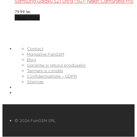
Samsung Galaxy S21 Ultra (5G)- Nillkin CamShield Pro
79.99
lei
Read more
Contact
Magazine FanGSM
Blog
Garantie si returul produselor
Termeni si conditii
Confidentialitate – GDPR
Sitemap
© 2026 FanGSM SRL