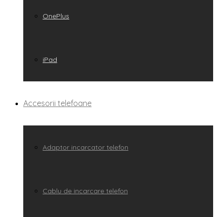
OnePlus
iPad
Accesorii telefoane
Adaptor incarcator telefon
Cablu de incarcare telefon