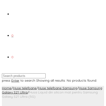
0
0
press
Enter
to search
Showing all results:
No products found.
Home
/
Huse telefoane
/
Huse telefoane Samsung
/
Huse Samsung
Galaxy S21 Ultra
/
Husa Liquid din silicon mat pentru Samsung
Galaxy S21 Ultra (5G)