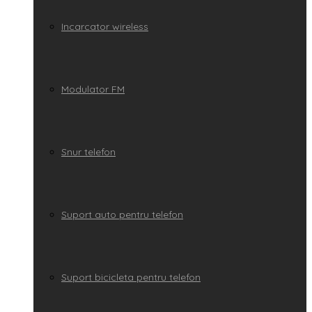
Incarcator wireless
Modulator FM
Snur telefon
Suport auto pentru telefon
Suport bicicleta pentru telefon