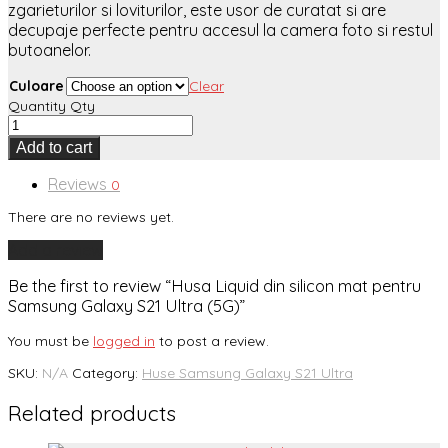
zgarieturilor si loviturilor, este usor de curatat si are
decupaje perfecte pentru accesul la camera foto si restul
butoanelor.
Culoare
Clear
Quantity
Qty
Add to cart
Reviews
0
There are no reviews yet.
Add a review
Be the first to review “Husa Liquid din silicon mat pentru
Samsung Galaxy S21 Ultra (5G)”
You must be
logged in
to post a review.
SKU:
N/A
Category:
Huse Samsung Galaxy S21 Ultra
Related products