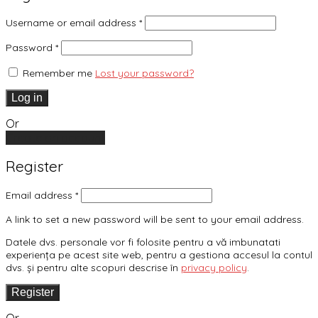
Username or email address
*
Password
*
Remember me
Lost your password?
Log in
Or
Create an account
Register
Email address
*
A link to set a new password will be sent to your email address.
Datele dvs. personale vor fi folosite pentru a vă imbunatati
experiența pe acest site web, pentru a gestiona accesul la contul
dvs. și pentru alte scopuri descrise în
privacy policy
.
Register
Or