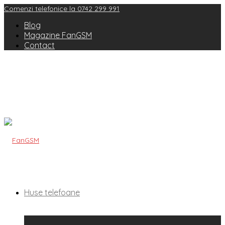
Comenzi telefonice la 0742 299 991
Blog
Magazine FanGSM
Contact
Huse telefoane