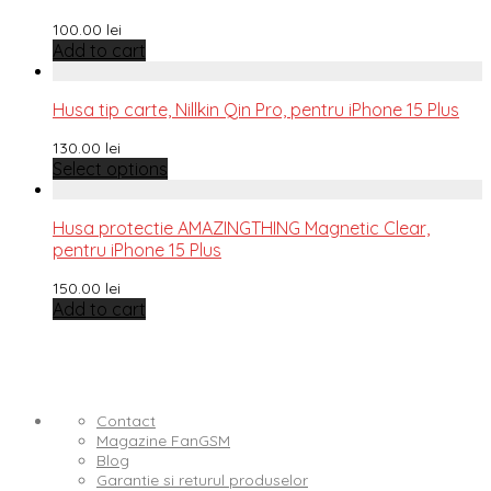
100.00
lei
Add to cart
Husa tip carte, Nillkin Qin Pro, pentru iPhone 15 Plus
130.00
lei
Select options
Husa protectie AMAZINGTHING Magnetic Clear,
pentru iPhone 15 Plus
150.00
lei
Add to cart
Contact
Magazine FanGSM
Blog
Garantie si returul produselor