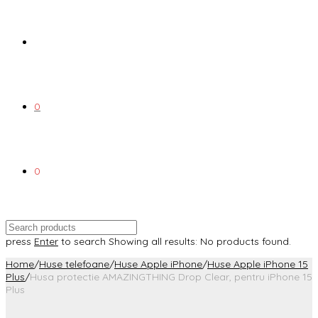
0
0
press
Enter
to search
Showing all results:
No products found.
Home
/
Huse telefoane
/
Huse Apple iPhone
/
Huse Apple iPhone 15
Plus
/
Husa protectie AMAZINGTHING Drop Clear, pentru iPhone 15
Plus