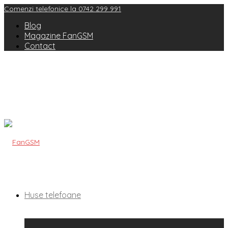
Comenzi telefonice la 0742 299 991
Blog
Magazine FanGSM
Contact
Huse telefoane