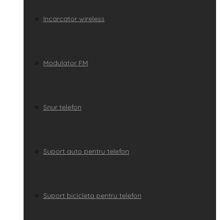
Incarcator wireless
Modulator FM
Snur telefon
Suport auto pentru telefon
Suport bicicleta pentru telefon