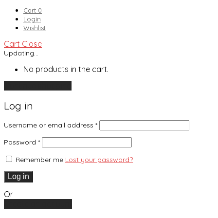
Cart
0
Login
Wishlist
Cart
Close
Updating…
No products in the cart.
Continue shopping
Log in
Username or email address
*
Password
*
Remember me
Lost your password?
Log in
Or
Create an account