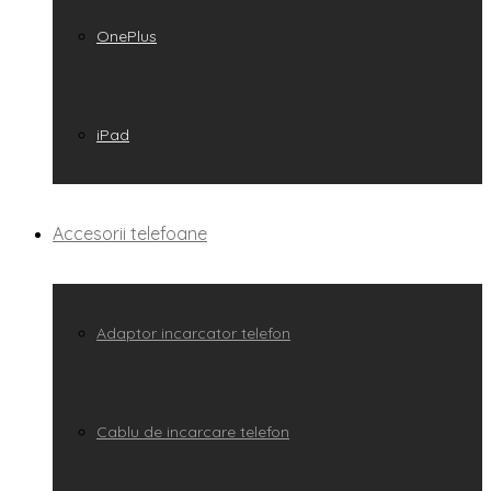
OnePlus
iPad
Accesorii telefoane
Adaptor incarcator telefon
Cablu de incarcare telefon