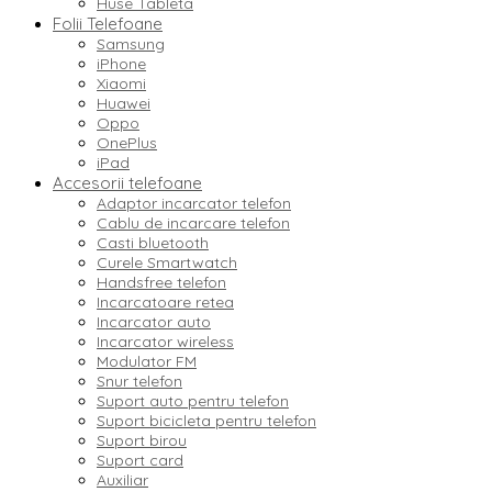
Huse Tableta
Folii Telefoane
Samsung
iPhone
Xiaomi
Huawei
Oppo
OnePlus
iPad
Accesorii telefoane
Adaptor incarcator telefon
Cablu de incarcare telefon
Casti bluetooth
Curele Smartwatch
Handsfree telefon
Incarcatoare retea
Incarcator auto
Incarcator wireless
Modulator FM
Snur telefon
Suport auto pentru telefon
Suport bicicleta pentru telefon
Suport birou
Suport card
Auxiliar