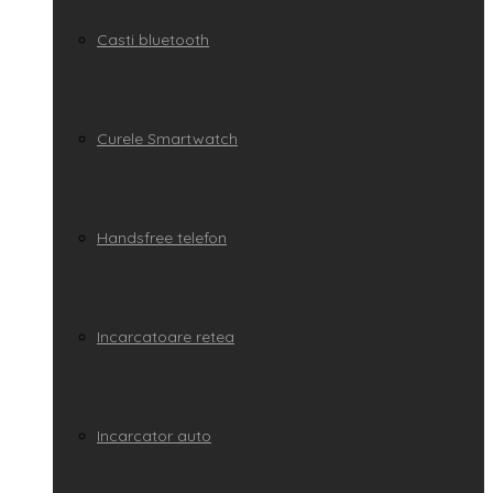
Casti bluetooth
Curele Smartwatch
Handsfree telefon
Incarcatoare retea
Incarcator auto