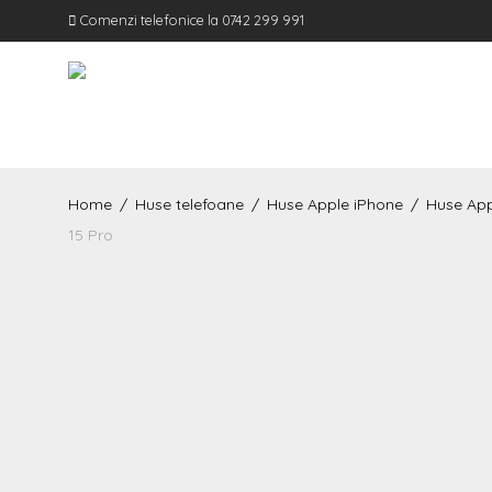
Comenzi telefonice la 0742 299 991
Home
/
Huse telefoane
/
Huse Apple iPhone
/
Huse App
15 Pro