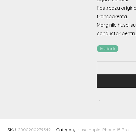
Pastreaza original
transparenta.
Marginile husei su
conductor pentru 
In stock
SKU:
2000200279549
Category:
Huse Apple iPhone 15 Pro