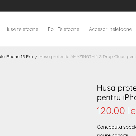
Huse telefoane
Folii Telefoane
Accesorii telefoane
le iPhone 15 Pro
/
Husa protectie AMAZINGTHING Drop Clear, pent
Husa prot
pentru iPh
120.00
le
Conceputa special 
sigure conditii.