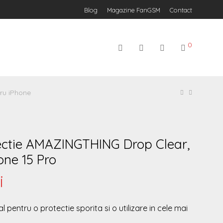
Blog
Magazine FanGSM
Contact
0
ru iPhone
ectie AMAZINGTHING Drop Clear,
one 15 Pro
i
pentru o protectie sporita si o utilizare in cele mai