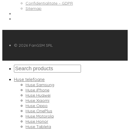
Confidentialitate – GDPR
Sitemap
© 2026 FanGSM SRL
Huse telefoane
Huse Samsung
Huse iPhone
Huse Huawei
Huse Xiaomi
Huse Oppo
Huse OnePlus
Huse Motorola
Huse Honor
Huse Tableta