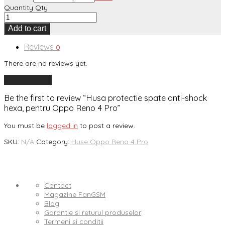
Quantity
Qty
Add to cart
Reviews
0
There are no reviews yet.
Add a review
Be the first to review “Husa protectie spate anti-shock
hexa, pentru Oppo Reno 4 Pro”
You must be
logged in
to post a review.
SKU:
N/A
Category:
Huse Oppo Reno 4 Pro
Contact
Magazine FanGSM
Blog
Garantie si returul produselor
Termeni si conditii