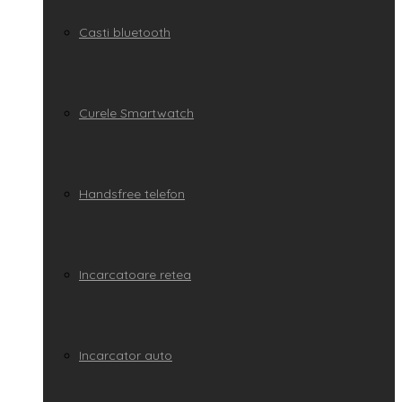
Casti bluetooth
Curele Smartwatch
Handsfree telefon
Incarcatoare retea
Incarcator auto