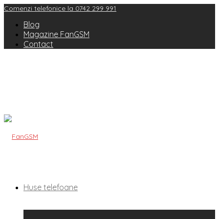
Comenzi telefonice la 0742 299 991
Blog
Magazine FanGSM
Contact
Huse telefoane