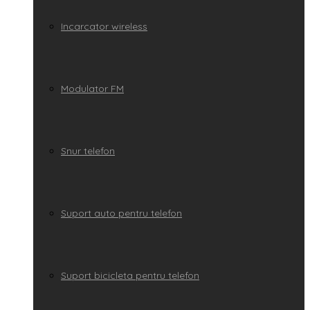
Incarcator wireless
Modulator FM
Snur telefon
Suport auto pentru telefon
Suport bicicleta pentru telefon