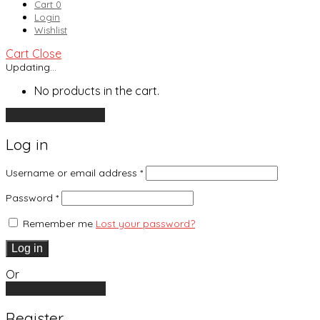
Cart
0
Login
Wishlist
Cart
Close
Updating…
No products in the cart.
Continue shopping
Log in
Username or email address
*
Password
*
Remember me
Lost your password?
Log in
Or
Create an account
Register