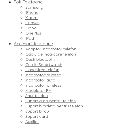
Folii Telefoane
Samsung
iPhone
Xiaomi
Huawei
Oppo
OnePlus
iPad
Accesorii telefoane
Adaptor incarcator telefon
Cablu de incarcare telefon
Casti bluetooth
Curele Smartwatch
Handsfree telefon
Incarcatoare retea
Incarcator auto
Incarcator wireless
Modulator FM
Snur telefon
Suport auto pentru telefon
Suport bicicleta pentru telefon
Suport birou
Suport card
Auxiliar