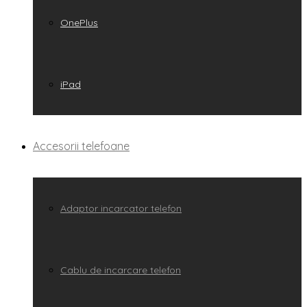
OnePlus
iPad
Accesorii telefoane
Adaptor incarcator telefon
Cablu de incarcare telefon