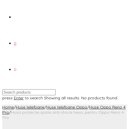
0
0
press
Enter
to search
Showing all results:
No products found.
Home
/
Huse telefoane
/
Huse telefoane Oppo
/
Huse Oppo Reno 4
Pro
/
Husa protectie spate anti-shock hexa, pentru Oppo Reno 4
Pro