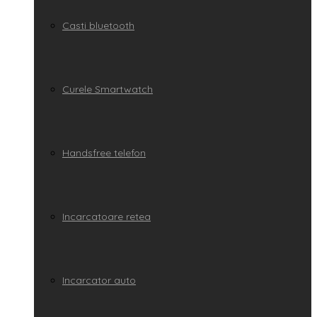
Casti bluetooth
Curele Smartwatch
Handsfree telefon
Incarcatoare retea
Incarcator auto