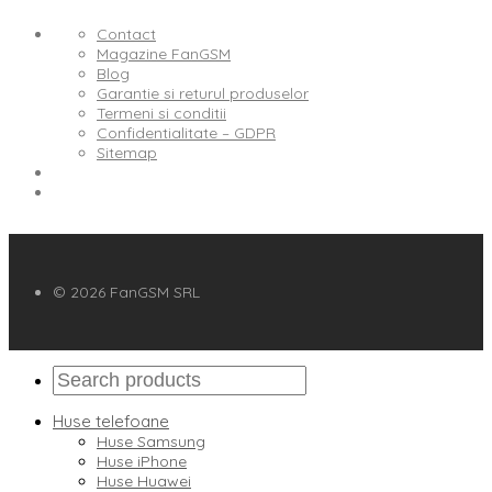
Contact
Magazine FanGSM
Blog
Garantie si returul produselor
Termeni si conditii
Confidentialitate – GDPR
Sitemap
© 2026 FanGSM SRL
Huse telefoane
Huse Samsung
Huse iPhone
Huse Huawei