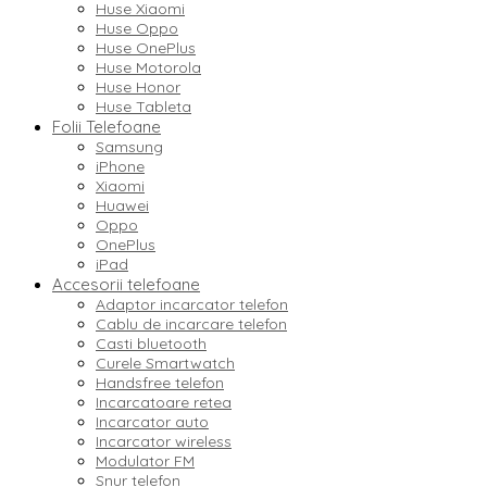
Huse Xiaomi
Huse Oppo
Huse OnePlus
Huse Motorola
Huse Honor
Huse Tableta
Folii Telefoane
Samsung
iPhone
Xiaomi
Huawei
Oppo
OnePlus
iPad
Accesorii telefoane
Adaptor incarcator telefon
Cablu de incarcare telefon
Casti bluetooth
Curele Smartwatch
Handsfree telefon
Incarcatoare retea
Incarcator auto
Incarcator wireless
Modulator FM
Snur telefon