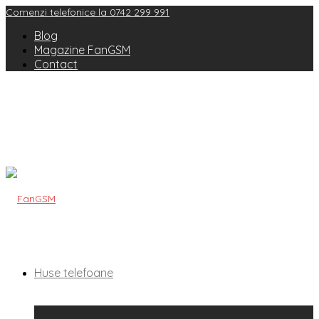
Comenzi telefonice la 0742 299 991
Blog
Magazine FanGSM
Contact
Huse telefoane