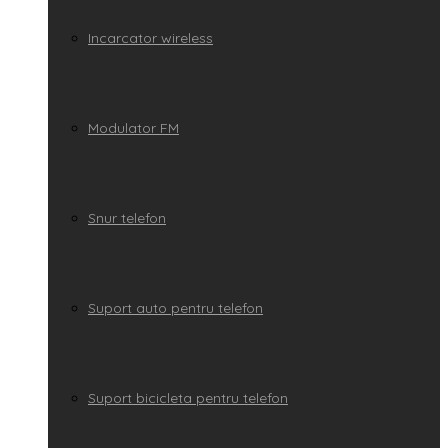
Incarcator wireless
Modulator FM
Snur telefon
Suport auto pentru telefon
Suport bicicleta pentru telefon