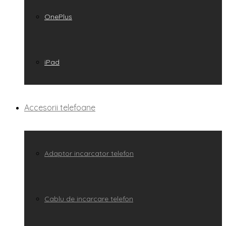
OnePlus
iPad
Accesorii telefoane
Adaptor incarcator telefon
Cablu de incarcare telefon