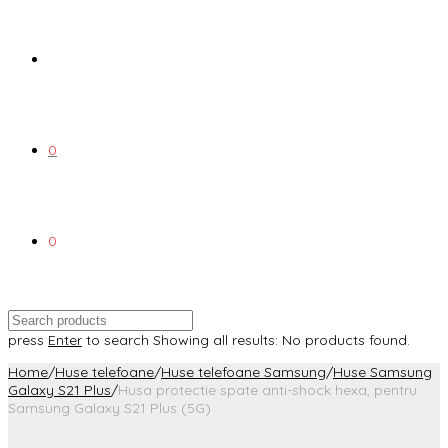
0
0
press
Enter
to search
Showing all results:
No products found.
Home
/
Huse telefoane
/
Huse telefoane Samsung
/
Huse Samsung
Galaxy S21 Plus
/
Husa protectie spate anti-shock hexa, pentru
Samsung Galaxy S21 Plus (5G)