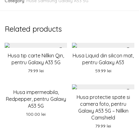
Category:
Huse Samsung Galaxy A53 5G
Related products
Husa tip carte Nillkin Qin,
Husa Liquid din silicon mat,
pentru Galaxy A33 5G
pentru Galaxy A53
79.99
lei
59.99
lei
Husa impermeabila,
Husa protectie spate si
Redpepper, pentru Galaxy
camera foto, pentru
A53 5G
Galaxy A53 5G – Nillkin
100.00
lei
Camshield
79.99
lei