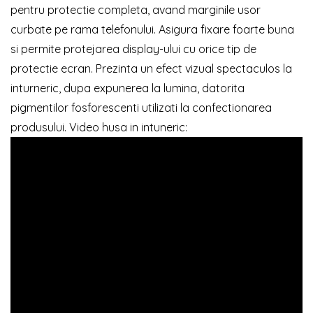
pentru protectie completa, avand marginile usor
curbate pe rama telefonului. Asigura fixare foarte buna
si permite protejarea display-ului cu orice tip de
protectie ecran. Prezinta un efect vizual spectaculos la
inturneric, dupa expunerea la lumina, datorita
pigmentilor fosforescenti utilizati la confectionarea
produsului. Video husa in intuneric: