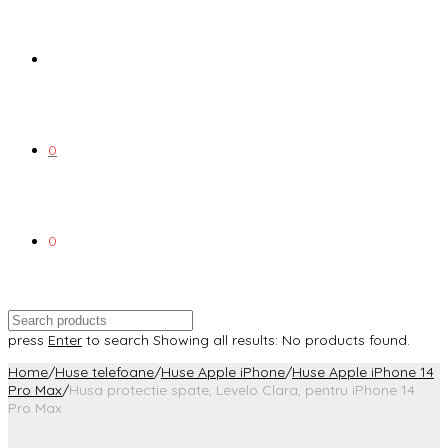
0
0
press
Enter
to search
Showing all results:
No products found.
Home
/
Huse telefoane
/
Huse Apple iPhone
/
Huse Apple iPhone 14
Pro Max
/
Husa protectie spate, Levelo Clara, pentru iPhone 14
Pro Max