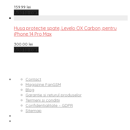
159.99
lei
Add to cart
Husa protectie spate, Levelo OX Carbon, pentru
iPhone 14 Pro Max
300.00
lei
Add to cart
Contact
Magazine FanGSM
Blog
Garantie si returul produselor
Termeni si conditii
Confidentialitate – GDPR
Sitemap