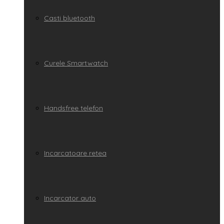
Casti bluetooth
Curele Smartwatch
Handsfree telefon
Incarcatoare retea
Incarcator auto