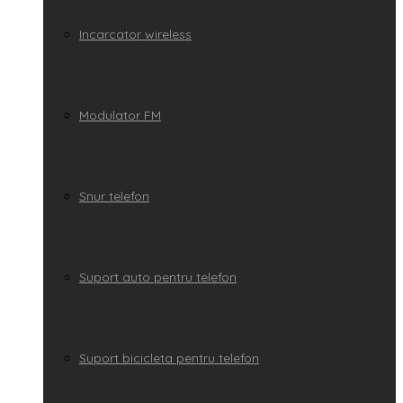
Incarcator wireless
Modulator FM
Snur telefon
Suport auto pentru telefon
Suport bicicleta pentru telefon