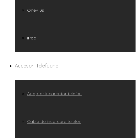
OnePlus
iPad
Accesorii telefoane
Adaptor incarcator telefon
Cablu de incarcare telefon