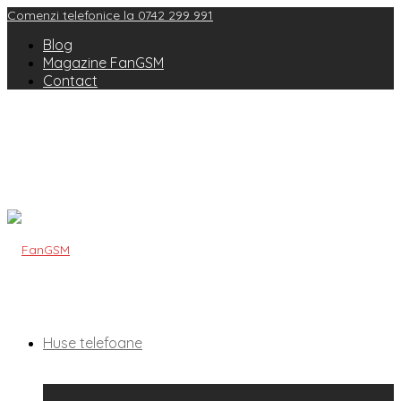
Comenzi telefonice la 0742 299 991
Blog
Magazine FanGSM
Contact
Huse telefoane