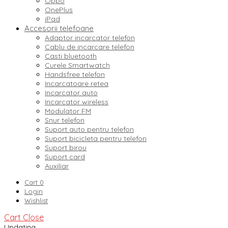
Oppo
OnePlus
iPad
Accesorii telefoane
Adaptor incarcator telefon
Cablu de incarcare telefon
Casti bluetooth
Curele Smartwatch
Handsfree telefon
Incarcatoare retea
Incarcator auto
Incarcator wireless
Modulator FM
Snur telefon
Suport auto pentru telefon
Suport bicicleta pentru telefon
Suport birou
Suport card
Auxiliar
Cart
0
Login
Wishlist
Cart
Close
Updating…