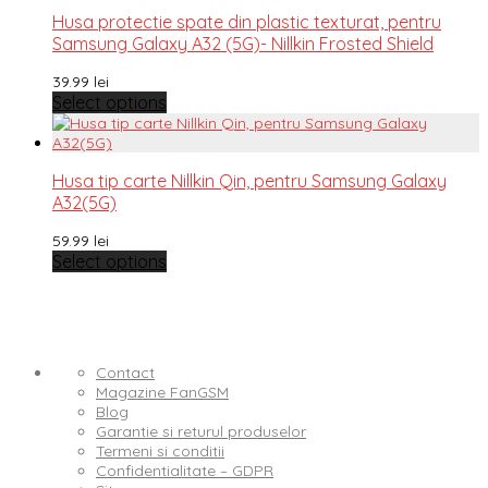
Husa protectie spate din plastic texturat, pentru
Samsung Galaxy A32 (5G)- Nillkin Frosted Shield
39.99
lei
Select options
Husa tip carte Nillkin Qin, pentru Samsung Galaxy
A32(5G)
59.99
lei
Select options
Contact
Magazine FanGSM
Blog
Garantie si returul produselor
Termeni si conditii
Confidentialitate – GDPR