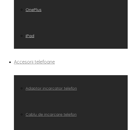
OnePlus
iPad
Accesorii telefoane
Adaptor incarcator telefon
Cablu de incarcare telefon