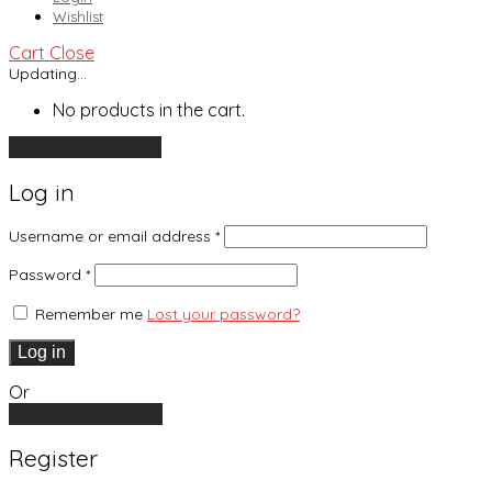
Wishlist
Cart
Close
Updating…
No products in the cart.
Continue shopping
Log in
Username or email address
*
Password
*
Remember me
Lost your password?
Log in
Or
Create an account
Register