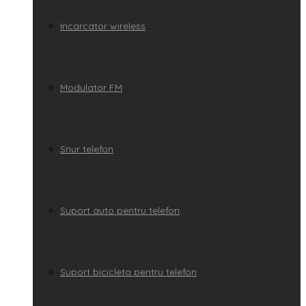
Incarcator wireless
Modulator FM
Snur telefon
Suport auto pentru telefon
Suport bicicleta pentru telefon