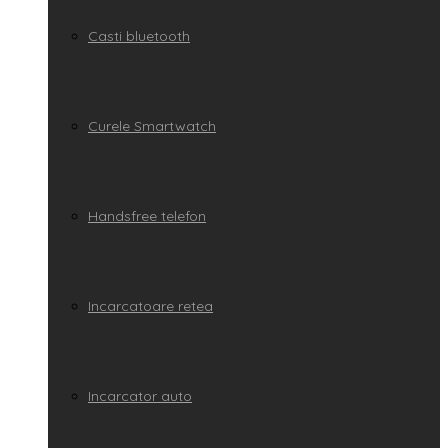
Casti bluetooth
Curele Smartwatch
Handsfree telefon
Incarcatoare retea
Incarcator auto