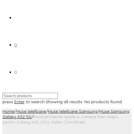
0
0
press
Enter
to search
Showing all results:
No products found.
Home
/
Huse telefoane
/
Huse telefoane Samsung
/
Huse Samsung
Galaxy A32 5G
/
Husa protectie spate si camera foto negru,
pentru Galaxy A32 (5G)- Nillkin CamShield