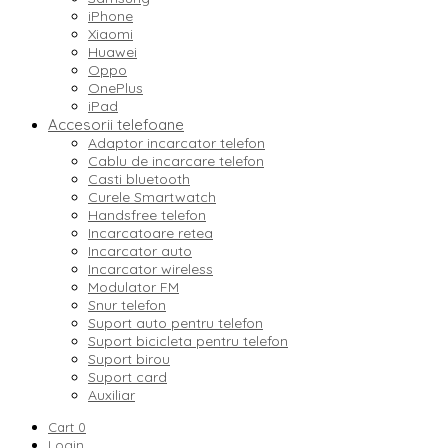
iPhone
Xiaomi
Huawei
Oppo
OnePlus
iPad
Accesorii telefoane
Adaptor incarcator telefon
Cablu de incarcare telefon
Casti bluetooth
Curele Smartwatch
Handsfree telefon
Incarcatoare retea
Incarcator auto
Incarcator wireless
Modulator FM
Snur telefon
Suport auto pentru telefon
Suport bicicleta pentru telefon
Suport birou
Suport card
Auxiliar
Cart
0
Login