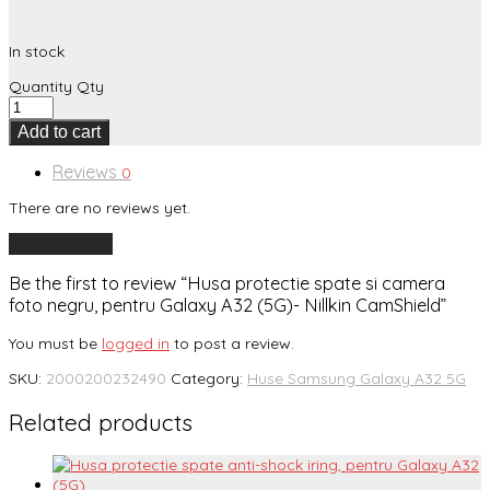
In stock
Quantity
Qty
Add to cart
Reviews
0
There are no reviews yet.
Add a review
Be the first to review “Husa protectie spate si camera
foto negru, pentru Galaxy A32 (5G)- Nillkin CamShield”
You must be
logged in
to post a review.
SKU:
2000200232490
Category:
Huse Samsung Galaxy A32 5G
Related products