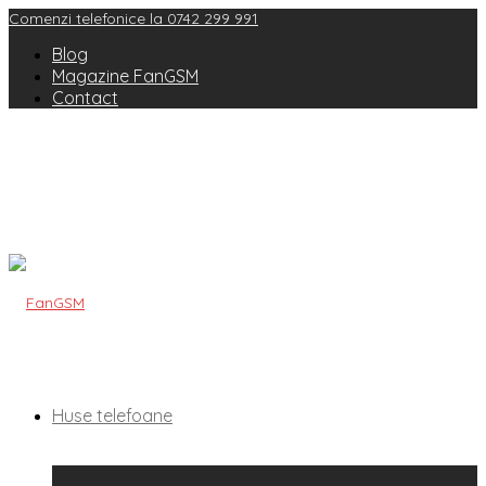
Comenzi telefonice la 0742 299 991
Blog
Magazine FanGSM
Contact
Huse telefoane