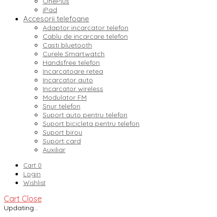
OnePlus
iPad
Accesorii telefoane
Adaptor incarcator telefon
Cablu de incarcare telefon
Casti bluetooth
Curele Smartwatch
Handsfree telefon
Incarcatoare retea
Incarcator auto
Incarcator wireless
Modulator FM
Snur telefon
Suport auto pentru telefon
Suport bicicleta pentru telefon
Suport birou
Suport card
Auxiliar
Cart
0
Login
Wishlist
Cart
Close
Updating…