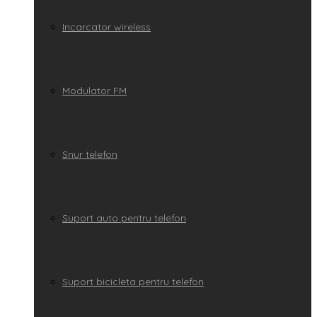
Incarcator wireless
Modulator FM
Snur telefon
Suport auto pentru telefon
Suport bicicleta pentru telefon