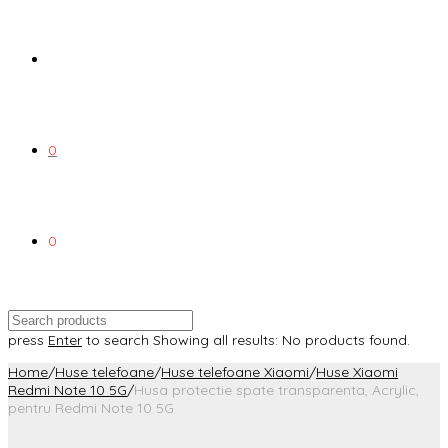
0
0
press
Enter
to search
Showing all results:
No products found.
Home
/
Huse telefoane
/
Huse telefoane Xiaomi
/
Huse Xiaomi
Redmi Note 10 5G
/
Husa protectie spate transparenta, Acrylic,
pentru Redmi Note 10 5G