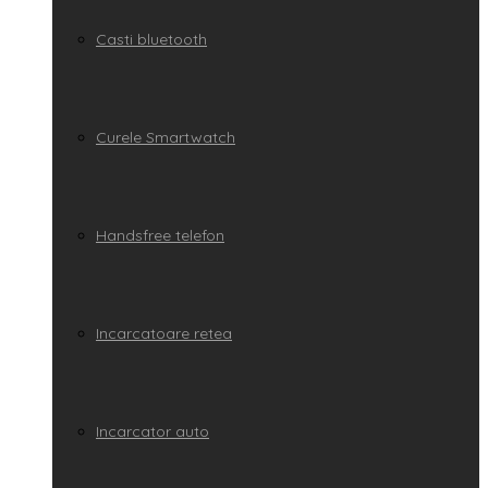
Casti bluetooth
Curele Smartwatch
Handsfree telefon
Incarcatoare retea
Incarcator auto