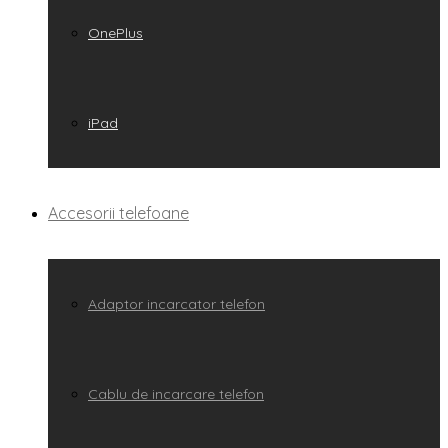
OnePlus
iPad
Accesorii telefoane
Adaptor incarcator telefon
Cablu de incarcare telefon