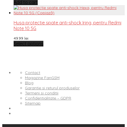
Add to cart
Husa protectie spate anti-shock Iring, pentru Redmi
Note 10 5G
49.99
lei
Select options
Contact
Magazine FanGSM
Blog
Garantie si returul produselor
Termeni si conditii
Confidentialitate – GDPR
Sitemap