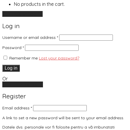
No products in the cart.
Continue shopping
Log in
Username or email address
*
Password
*
Remember me
Lost your password?
Log in
Or
Create an account
Register
Email address
*
A link to set a new password will be sent to your email address.
Datele dvs. personale vor fi folosite pentru a vă imbunatati