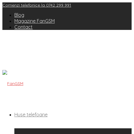
Comenzi telefonice la 0742 299 991
Blog
Magazine FanGSM
Contact
Huse telefoane