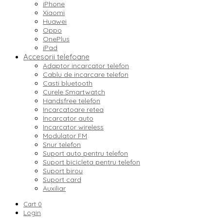
iPhone
Xiaomi
Huawei
Oppo
OnePlus
iPad
Accesorii telefoane
Adaptor incarcator telefon
Cablu de incarcare telefon
Casti bluetooth
Curele Smartwatch
Handsfree telefon
Incarcatoare retea
Incarcator auto
Incarcator wireless
Modulator FM
Snur telefon
Suport auto pentru telefon
Suport bicicleta pentru telefon
Suport birou
Suport card
Auxiliar
Cart
0
Login