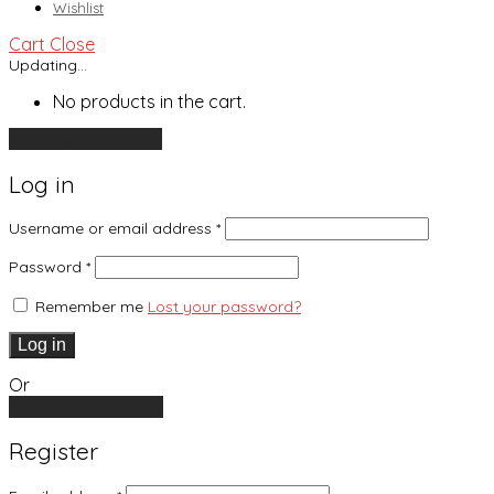
Wishlist
Cart
Close
Updating…
No products in the cart.
Continue shopping
Log in
Username or email address
*
Password
*
Remember me
Lost your password?
Log in
Or
Create an account
Register