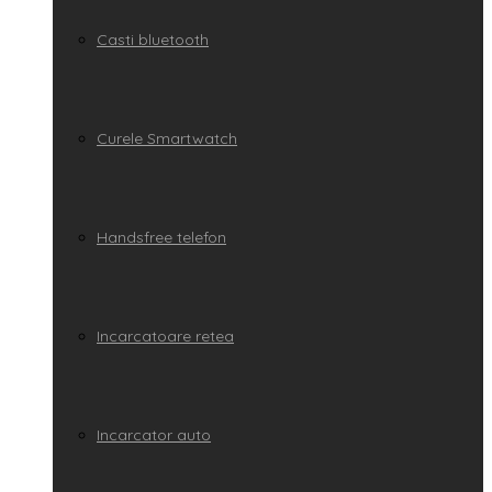
Casti bluetooth
Curele Smartwatch
Handsfree telefon
Incarcatoare retea
Incarcator auto