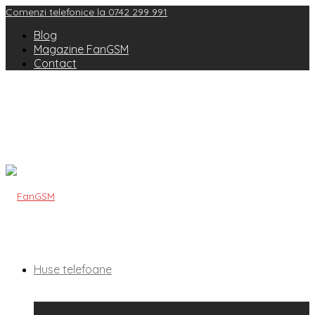
Comenzi telefonice la 0742 299 991
Blog
Magazine FanGSM
Contact
Huse telefoane