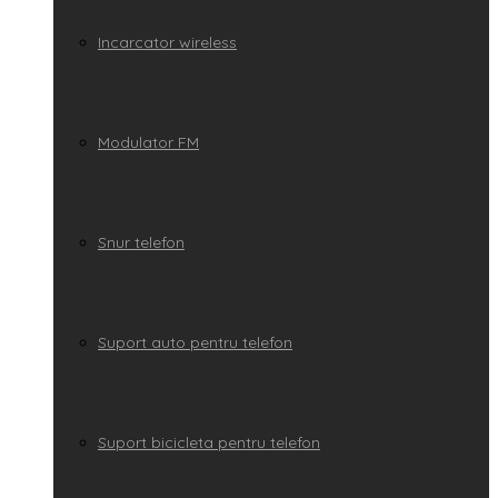
Incarcator wireless
Modulator FM
Snur telefon
Suport auto pentru telefon
Suport bicicleta pentru telefon