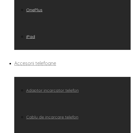
OnePlus
iPad
Accesorii telefoane
Adaptor incarcator telefon
Cablu de incarcare telefon