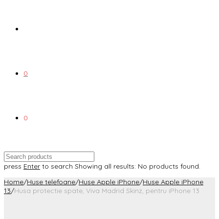
0
0
press
Enter
to search
Showing all results:
No products found.
Home
/
Huse telefoane
/
Huse Apple iPhone
/
Huse Apple iPhone
13
/
Husa protectie spate, Viva Madrid Skinz, pentru iPhone 13