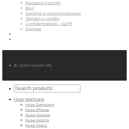
Magazine FanGSM
Blog
Garantie si returul produselor
Termeni si conditii
Confidentialitate – GDPR
Sitemap
© 2026 FanGSM SRL
Huse telefoane
Huse Samsung
Huse iPhone
Huse Huawei
Huse Xiaomi
Huse Oppo