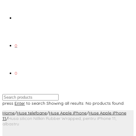
0
0
press
Enter
to search
Showing all results:
No products found.
Home
/
Huse telefoane
/
Huse Apple iPhone
/
Huse Apple iPhone
11
/
Husa silicon Nillkin Rubber Wrapped, pentru iPhone 11,
albastru