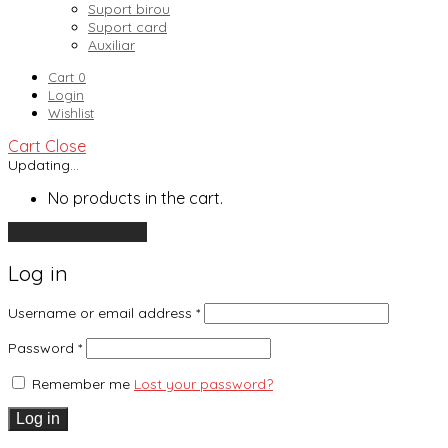
Suport birou
Suport card
Auxiliar
Cart
0
Login
Wishlist
Cart
Close
Updating…
No products in the cart.
Continue shopping
Log in
Username or email address
*
Password
*
Remember me
Lost your password?
Log in