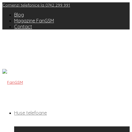
Comenzi telefonice la 0742 299 991
Blog
Magazine FanGSM
Contact
Huse telefoane