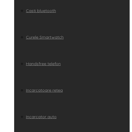
Casti bluetooth
Curele Smartwatch
Handsfree telefon
Incarcatoare retea
Incarcator auto