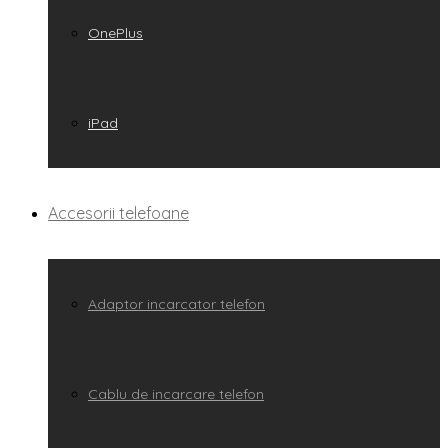
OnePlus
iPad
Accesorii telefoane
Adaptor incarcator telefon
Cablu de incarcare telefon