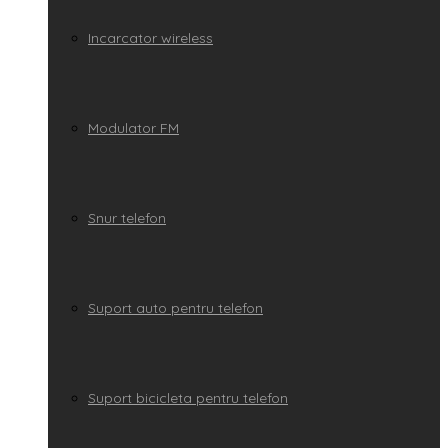
Incarcator wireless
Modulator FM
Snur telefon
Suport auto pentru telefon
Suport bicicleta pentru telefon