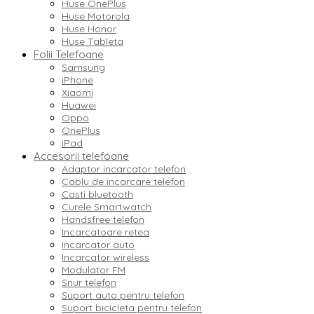
Huse OnePlus
Huse Motorola
Huse Honor
Huse Tableta
Folii Telefoane
Samsung
iPhone
Xiaomi
Huawei
Oppo
OnePlus
iPad
Accesorii telefoane
Adaptor incarcator telefon
Cablu de incarcare telefon
Casti bluetooth
Curele Smartwatch
Handsfree telefon
Incarcatoare retea
Incarcator auto
Incarcator wireless
Modulator FM
Snur telefon
Suport auto pentru telefon
Suport bicicleta pentru telefon