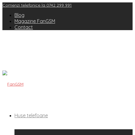
Comenzi telefonice la 0742 299 991
Blog
Magazine FanGSM
Contact
Huse telefoane