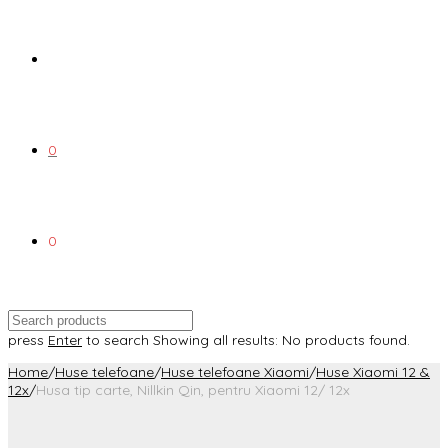
0
0
press
Enter
to search
Showing all results:
No products found.
Home
/
Huse telefoane
/
Huse telefoane Xiaomi
/
Huse Xiaomi 12 &
12x
/
Husa tip carte, Nillkin Qin, pentru Xiaomi 12/ 12x