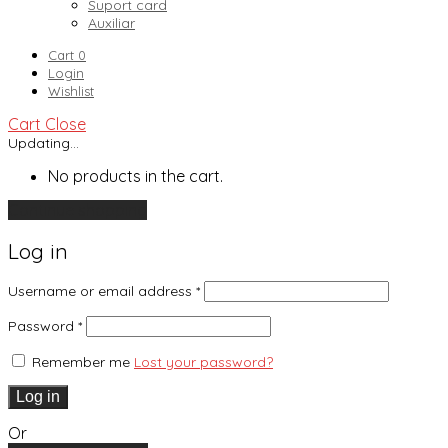
Suport card
Auxiliar
Cart
0
Login
Wishlist
Cart
Close
Updating…
No products in the cart.
Continue shopping
Log in
Username or email address
*
Password
*
Remember me
Lost your password?
Log in
Or