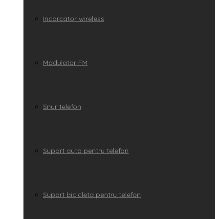
Incarcator wireless
Modulator FM
Snur telefon
Suport auto pentru telefon
Suport bicicleta pentru telefon