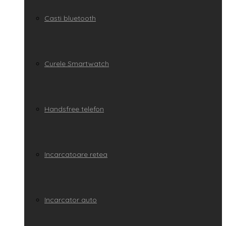
Casti bluetooth
Curele Smartwatch
Handsfree telefon
Incarcatoare retea
Incarcator auto