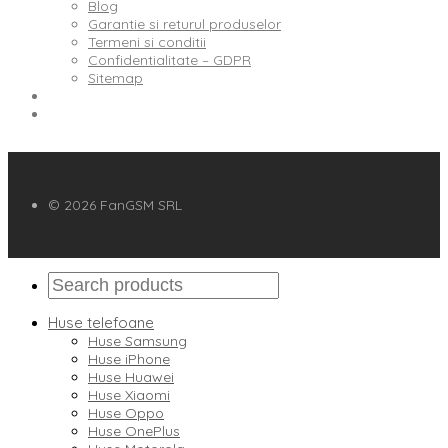
Blog
Garantie si returul produselor
Termeni si conditii
Confidentialitate – GDPR
Sitemap
© 2026 FanGSM SRL
Huse telefoane
Huse Samsung
Huse iPhone
Huse Huawei
Huse Xiaomi
Huse Oppo
Huse OnePlus