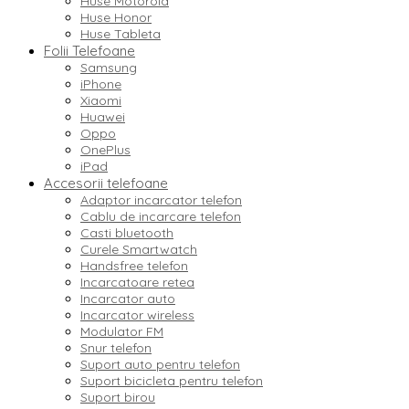
Huse Motorola
Huse Honor
Huse Tableta
Folii Telefoane
Samsung
iPhone
Xiaomi
Huawei
Oppo
OnePlus
iPad
Accesorii telefoane
Adaptor incarcator telefon
Cablu de incarcare telefon
Casti bluetooth
Curele Smartwatch
Handsfree telefon
Incarcatoare retea
Incarcator auto
Incarcator wireless
Modulator FM
Snur telefon
Suport auto pentru telefon
Suport bicicleta pentru telefon
Suport birou