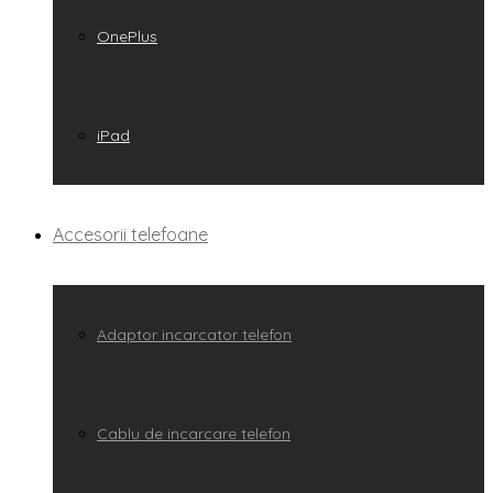
OnePlus
iPad
Accesorii telefoane
Adaptor incarcator telefon
Cablu de incarcare telefon