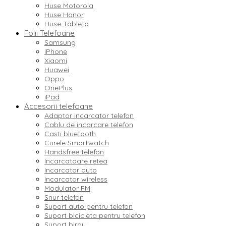
Huse Motorola
Huse Honor
Huse Tableta
Folii Telefoane
Samsung
iPhone
Xiaomi
Huawei
Oppo
OnePlus
iPad
Accesorii telefoane
Adaptor incarcator telefon
Cablu de incarcare telefon
Casti bluetooth
Curele Smartwatch
Handsfree telefon
Incarcatoare retea
Incarcator auto
Incarcator wireless
Modulator FM
Snur telefon
Suport auto pentru telefon
Suport bicicleta pentru telefon
Suport birou