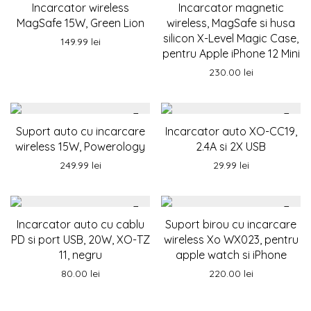
Incarcator wireless
Incarcator magnetic
MagSafe 15W, Green Lion
wireless, MagSafe si husa
silicon X-Level Magic Case,
149.99
lei
pentru Apple iPhone 12 Mini
230.00
lei
Suport auto cu incarcare
Incarcator auto XO-CC19,
wireless 15W, Powerology
2.4A si 2X USB
249.99
lei
29.99
lei
Incarcator auto cu cablu
Suport birou cu incarcare
PD si port USB, 20W, XO-TZ
wireless Xo WX023, pentru
11, negru
apple watch si iPhone
80.00
lei
220.00
lei