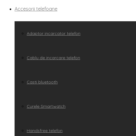
Accesorii telefoane
Adaptor incarcator telefon
Cablu de incarcare telefon
Casti bluetooth
Curele Smartwatch
Handsfree telefon