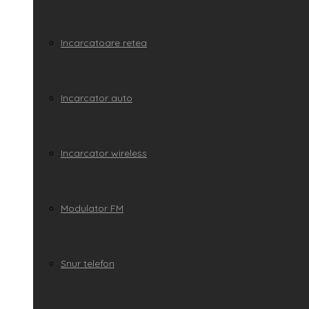
Incarcatoare retea
Incarcator auto
Incarcator wireless
Modulator FM
Snur telefon