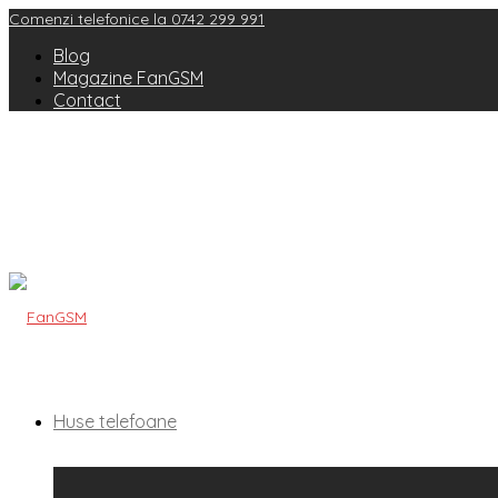
Comenzi telefonice la 0742 299 991
Blog
Magazine FanGSM
Contact
Huse telefoane