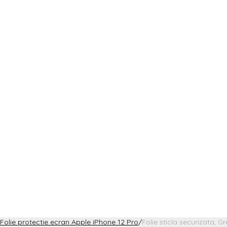
Folie protectie ecran Apple iPhone 12 Pro
/
Folie sticla securizata, 