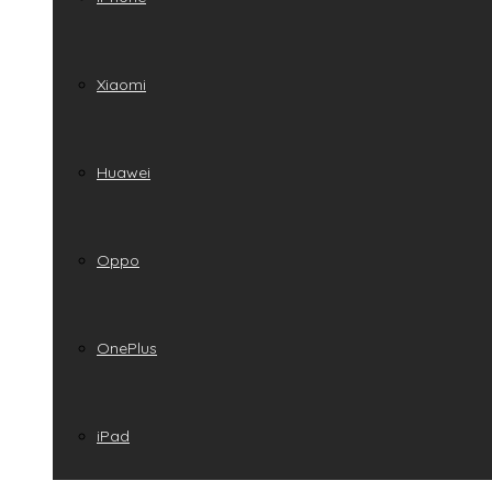
Xiaomi
Huawei
Oppo
OnePlus
iPad