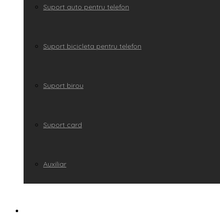
Suport auto pentru telefon
Suport bicicleta pentru telefon
Suport birou
Suport card
Auxiliar