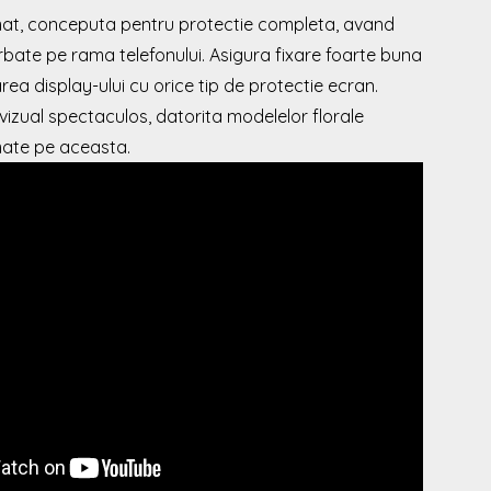
 mat, conceputa pentru protectie completa, avand
rbate pe rama telefonului. Asigura fixare foarte buna
rea display-ului cu orice tip de protectie ecran.
 vizual spectaculos, datorita modelelor florale
mate pe aceasta.