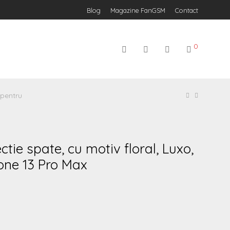
Blog
Magazine FanGSM
Contact
0
 pentru
tie spate, cu motiv floral, Luxo,
one 13 Pro Max