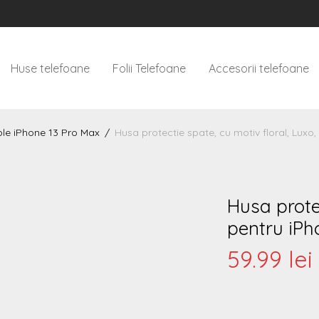
Huse telefoane
Folii Telefoane
Accesorii telefoane
le iPhone 13 Pro Max
/
Husa protectie spate, cu motiv floral, Luxo,
Husa protec
pentru iPh
59.99
lei