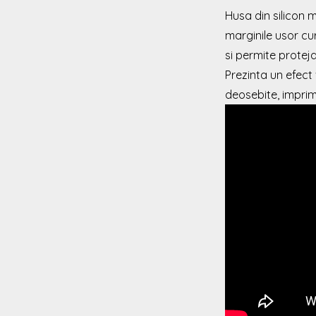
Husa din silicon
marginile usor cu
si permite proteja
Prezinta un efect
deosebite, impri