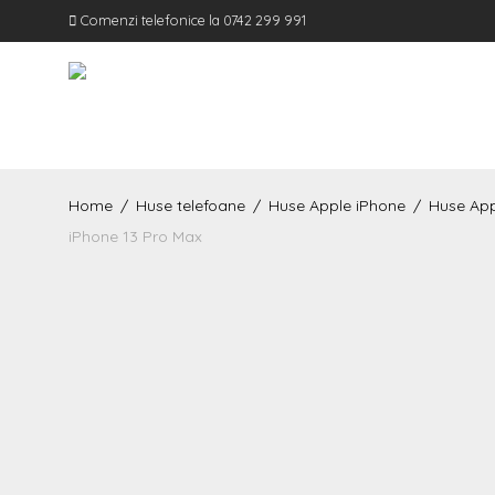
Comenzi telefonice la 0742 299 991
Home
/
Huse telefoane
/
Huse Apple iPhone
/
Huse App
iPhone 13 Pro Max