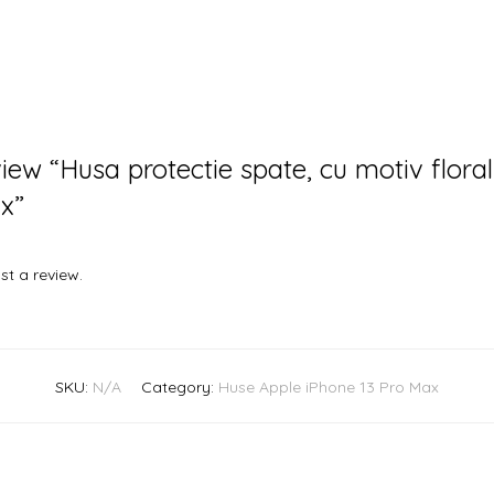
eview “Husa protectie spate, cu motiv flora
x”
st a review.
SKU:
N/A
Category:
Huse Apple iPhone 13 Pro Max