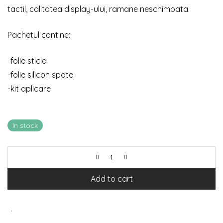
tactil, calitatea display-ului, ramane neschimbata.
Pachetul contine:
-folie sticla
-folie silicon spate
-kit aplicare
In stock
Add to cart