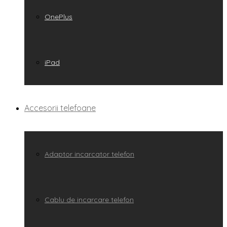
OnePlus
iPad
Accesorii telefoane
Adaptor incarcator telefon
Cablu de incarcare telefon