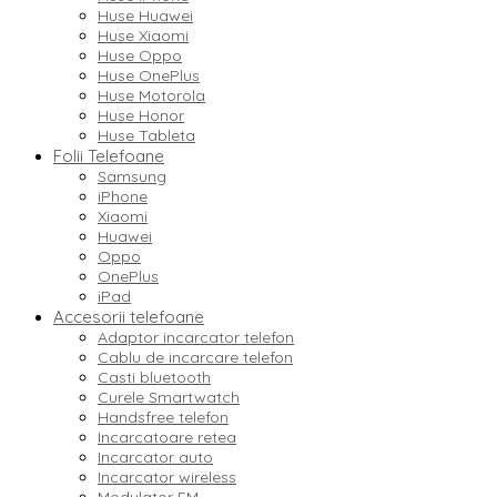
Huse Huawei
Huse Xiaomi
Huse Oppo
Huse OnePlus
Huse Motorola
Huse Honor
Huse Tableta
Folii Telefoane
Samsung
iPhone
Xiaomi
Huawei
Oppo
OnePlus
iPad
Accesorii telefoane
Adaptor incarcator telefon
Cablu de incarcare telefon
Casti bluetooth
Curele Smartwatch
Handsfree telefon
Incarcatoare retea
Incarcator auto
Incarcator wireless