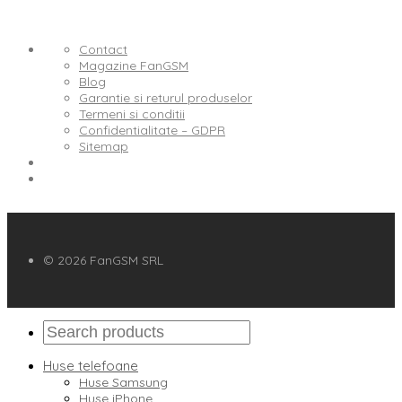
Contact
Magazine FanGSM
Blog
Garantie si returul produselor
Termeni si conditii
Confidentialitate – GDPR
Sitemap
© 2026 FanGSM SRL
Huse telefoane
Huse Samsung
Huse iPhone