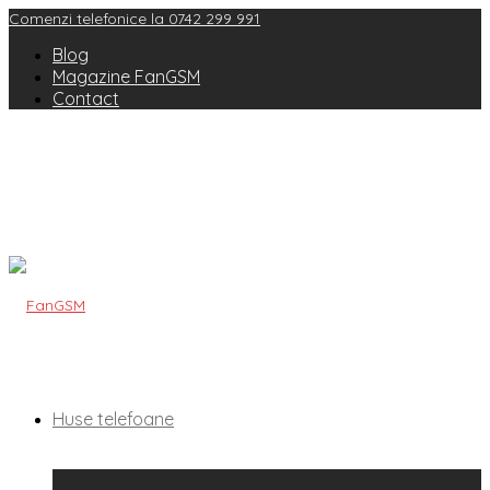
Comenzi telefonice la 0742 299 991
Blog
Magazine FanGSM
Contact
Huse telefoane