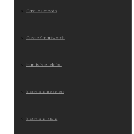
Casti bluetooth
Curele Smartwatch
Handsfree telefon
Incarcatoare retea
Incarcator auto