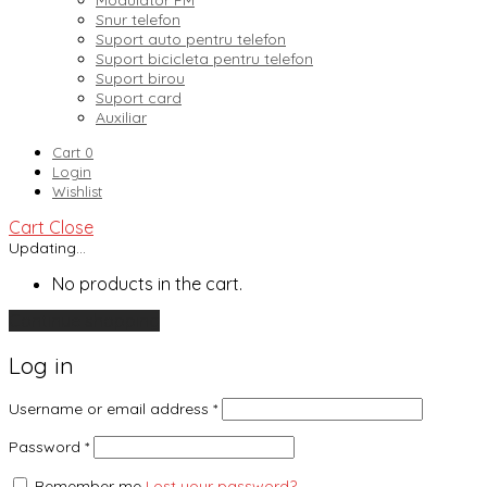
Modulator FM
Snur telefon
Suport auto pentru telefon
Suport bicicleta pentru telefon
Suport birou
Suport card
Auxiliar
Cart
0
Login
Wishlist
Cart
Close
Updating…
No products in the cart.
Continue shopping
Log in
Username or email address
*
Password
*
Remember me
Lost your password?