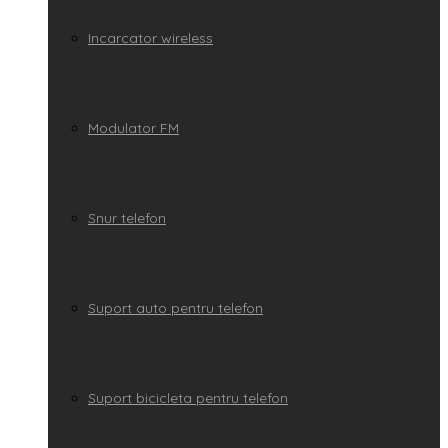
Incarcator wireless
Modulator FM
Snur telefon
Suport auto pentru telefon
Suport bicicleta pentru telefon