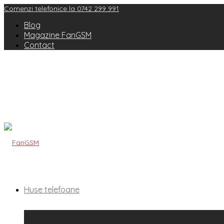
Comenzi telefonice la 0742 299 991
Blog
Magazine FanGSM
Contact
Huse telefoane