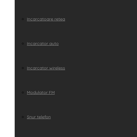
Incarcatoare retea
Incarcator auto
Incarcator wireless
Modulator FM
Snur telefon