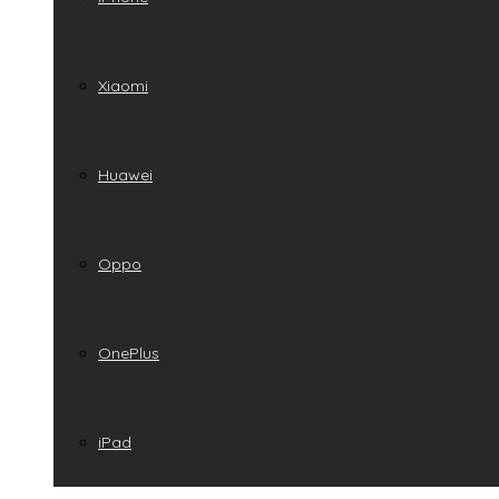
Xiaomi
Huawei
Oppo
OnePlus
iPad