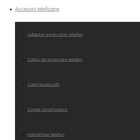
Accesorii telefoane
Adaptor incarcator telefon
Cablu de incarcare telefon
Casti bluetooth
Curele Smartwatch
Handsfree telefon