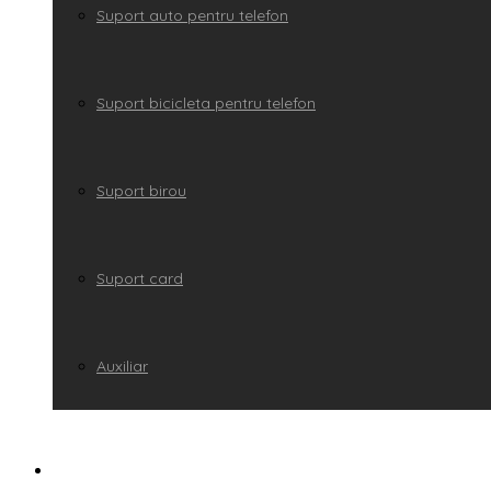
Suport auto pentru telefon
Suport bicicleta pentru telefon
Suport birou
Suport card
Auxiliar